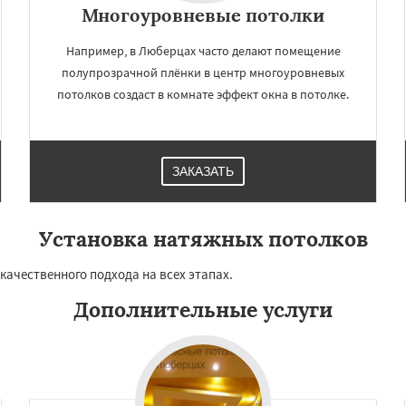
чногорск
Купавна
Многоуровневые потолки
Даю согласие на обработку персональных данных
Фрязино
Химки
оловка
Чехов
Шатура
Например, в Люберцах часто делают помещение
огорск
Электросталь
полупрозрачной плёнки в центр многоуровневых
ома
Андреево
Белоомут
потолков создаст в комнате эффект окна в потолке.
дское
Большие Вяземы
ЗАКАЗАТЬ
Установка натяжных потолков
качественного подхода на всех этапах.
Дополнительные услуги