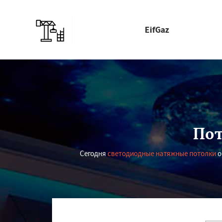
EifGaz
Пот
Сегодня
светодиодные натяжные потолки
о