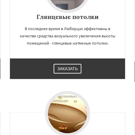
Глянцевые потолки
В последнее время в Люберцах эффективны в
качестве средства визуального увеличения высоты
помещений - глянцевые натяжные потолки.
ЗАКАЗАТЬ
×
×
м по
УЗНАТЬ ПОДРОБНЕЕ
нам
и
Наро-Фоминск
во
Озеры
Орехово-Зуево
сад
Пересвет
Подольск
ино
Пущино
Раменское
Рузф
Сергиев Посад