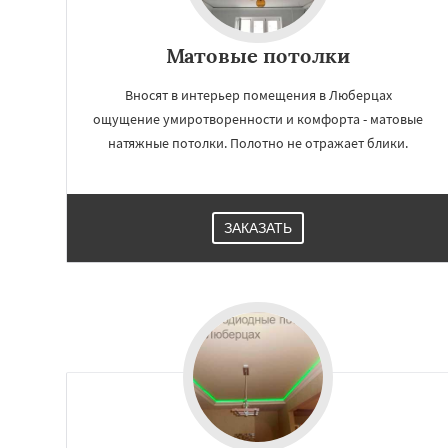
Матовые потолки
Вносят в интерьер помещения в Люберцах
ощущение умиротворенности и комфорта - матовые
натяжные потолки. Полотно не отражает блики.
ЗАКАЗАТЬ
Работае
регио
Можайск
Мытищ
Ногинск
Одинцо
Павловский По
Протвино
Пушк
Реутов
Рошаль