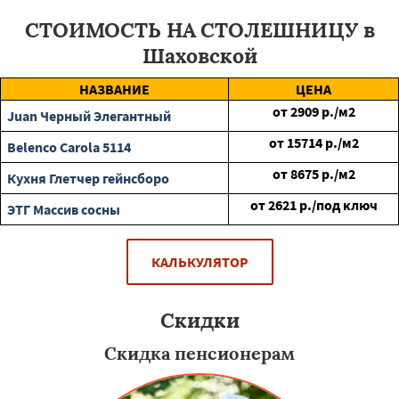
СТОИМОСТЬ НА СТОЛЕШНИЦУ в
Шаховской
НАЗВАНИЕ
ЦЕНА
от
2909
р./м2
Juan Черный Элегантный
от
15714
р./м2
Belenco Carola 5114
от
8675
р./м2
Кухня Глетчер гейнсборо
от
2621
р./под ключ
ЭТГ Массив сосны
КАЛЬКУЛЯТОР
Скидки
Скидка пенсионерам