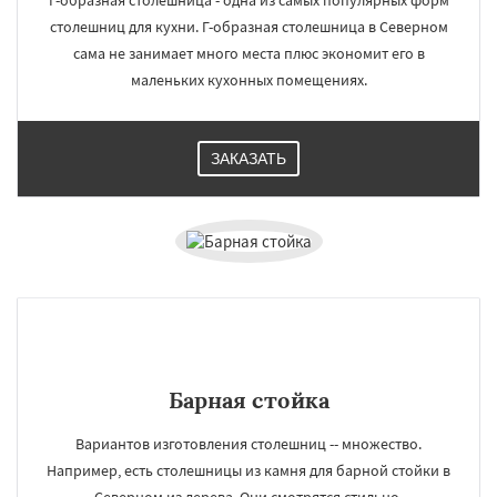
Г-образная столешница - одна из самых популярных форм
Удельная
Фосфоритный
Фряново
столешниц для кухни. Г-образная столешница в Северном
Хорлово
Черкизово
Черусти
сама не занимает много места плюс экономит его в
Шаховская
маленьких кухонных помещениях.
Даю согласие на обработку персональных данных
ЗАКАЗАТЬ
Барная стойка
Вариантов изготовления столешниц -- множество.
Например, есть столешницы из камня для барной стойки в