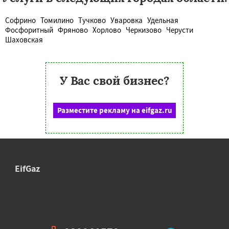
Софрино
Томилино
Тучково
Уваровка
Удельная
Фосфоритный
Фряново
Хорлово
Черкизово
Черусти
Шаховская
У Вас свой бизнес?
Разместите рекламу на eifgaz.ru
EifGaz