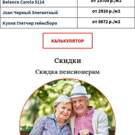
от
15709
р./м2
Belenco Carola 5114
от
2910
р./м2
Juan Черный Элегантный
от
8672
р./м2
Кухня Глетчер гейнсборо
КАЛЬКУЛЯТОР
Скидки
Скидка пенсионерам