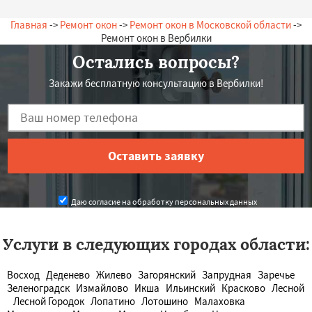
Главная
->
Ремонт окон
->
Ремонт окон в Московской области
->
Ремонт окон в Вербилки
Остались вопросы?
Закажи бесплатную консультацию в Вербилки!
Даю согласие на обработку персональных данных
Услуги в следующих городах области:
Восход
Деденево
Жилево
Загорянский
Запрудная
Заречье
Зеленоградск
Измайлово
Икша
Ильинский
Красково
Лесной
Лесной Городок
Лопатино
Лотошино
Малаховка