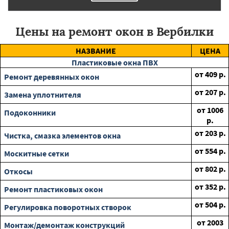
Цены на ремонт окон в Вербилки
НАЗВАНИЕ
ЦЕНА
Пластиковые окна ПВХ
от
409
р.
Ремонт деревянных окон
от
207
р.
Замена уплотнителя
от
1006
Подоконники
р.
от
203
р.
Чистка, смазка элементов окна
от
554
р.
Москитные сетки
от
802
р.
Откосы
от
352
р.
Ремонт пластиковых окон
от
504
р.
Регулировка поворотных створок
от
2003
Монтаж/демонтаж конструкций