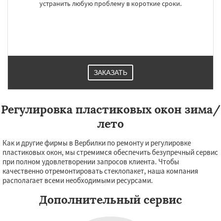
устранить любую проблему в короткие сроки.
×
×
Работаем по
УЗНАТЬ ПОДРОБНЕЕ
регионам
ЗАКАЗАТЬ
Восход
Деденево
Жилево
Загорянский
Запрудная
Заречье
Зеленоградск
Измайлово
Икша
Ильинский
Красково
Лесной
Лесной Городок
Лопатино
Регулировка пластиковых окон зима/
Лотошино
Малаховка
Менделеевск
лето
Михнево
Монино
Нахабино
Даю согласие на обработку персональных данных
Некрасовское
Обухово
Октябрьский
Правдинский
Решетниково
Родники
Как и другие фирмы в Вербилки по ремонту и регулировке
Свердловск
Северный
Софрино
пластиковых окон, мы стремимся обеспечить безупречный сервис
Томилино
Тучково
Уваровка
Удельная
при полном удовлетворении запросов клиента. Чтобы
Фосфоритный
Фряново
Хорлово
качественно отремонтировать стеклопакет, наша компания
Черкизово
Черусти
Шаховская
располагает всеми необходимыми ресурсами.
Дополнительный сервис