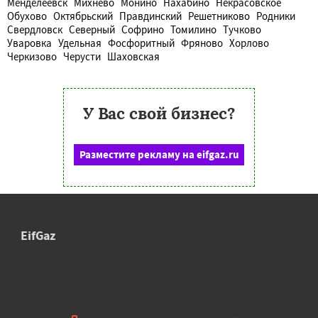
Менделеевск
Михнево
Монино
Нахабино
Некрасовское
Обухово
Октябрьский
Правдинский
Решетниково
Родники
Свердловск
Северный
Софрино
Томилино
Тучково
Уваровка
Удельная
Фосфоритный
Фряново
Хорлово
Черкизово
Черусти
Шаховская
У Вас свой бизнес?
Разместите рекламу на eifgaz.ru
EifGaz