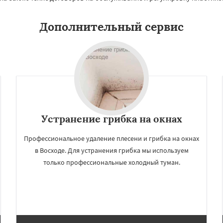
о
Нахабино
Даю согласие на обработку персональных данных
бухово
Октябрьский
Дополнительный сервис
шетниково
Родники
ерный
Софрино
во
Уваровка
Удельная
ряново
Хорлово
сти
Шаховская
Устранение грибка на окнах
Профессиональное удаление плесени и грибка на окнах
в Восходе. Для устранения грибка мы используем
только профессиональные холодный туман.