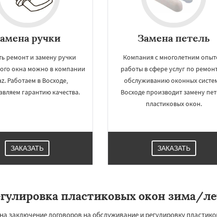
амена ручки
Замена петель
ть ремонт и замену ручки
Компания с многолетним опы
ого окна можно в компании
работы в сфере услуг по ремон
az. Работаем в Восходе,
обслуживанию оконных систем
авляем гарантию качества.
Восходе производит замену пет
пластиковых окон.
×
×
м по
УЗНАТЬ ПОДРОБНЕЕ
ЗАКАЗАТЬ
ЗАКАЗАТЬ
нам
о
Загорянский
чье
Зеленоградск
егулировка пластиковых окон зима/ле
а
Ильинский
Красково
ородок
Лопатино
ховка
Менделеевск
она заключение договоров на обслуживание и регулировку пластик