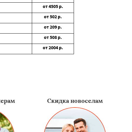
от
4505
р.
от
502
р.
от
209
р.
от
508
р.
от
2004
р.
нерам
Скидка новоселам