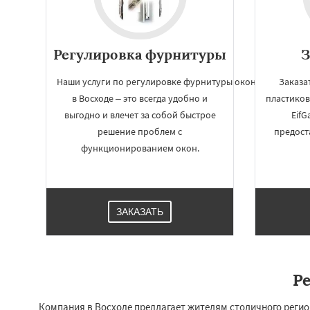
Регулировка фурнитуры
З
Наши услуги по регулировке фурнитуры окон
Заказа
в Восходе – это всегда удобно и
пластиков
выгодно и влечет за собой быстрое
EifG
решение проблем с
предост
функционированием окон.
Работае
ЗАКАЗАТЬ
регио
Деденево
Жилев
Запрудная
Заре
Р
Измайлово
Икш
Лесной
Лесной Г
Лотошино
Мала
Компания в Восходе предлагает жителям столичного реги