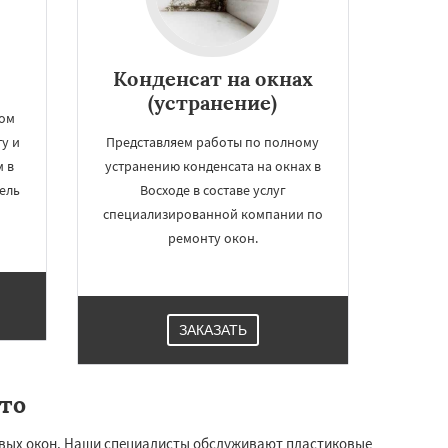
Конденсат на окнах
(устранение)
том
ту и
Представляем работы по полному
 в
устранению конденсата на окнах в
ель
Восходе в составе услуг
специализированной компании по
ремонту окон.
ЗАКАЗАТЬ
то
овых окон. Наши специалисты обслуживают пластиковые