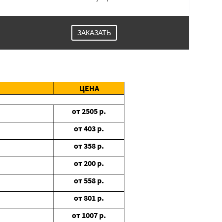
ЗАКАЗАТЬ
ЦЕНА
от
2505
р.
от
403
р.
от
358
р.
от
200
р.
от
558
р.
от
801
р.
от
1007
р.