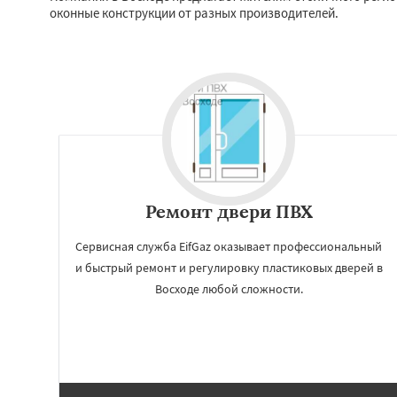
Михнево
Монин
оконные конструкции от разных производителей.
Некрасовское
О
Правдинский
Ре
Свердловск
Сев
Томилино
Тучко
Фосфоритный
Ф
Черкизово
Черу
Ремонт двери ПВХ
Сервисная служба EifGaz оказывает профессиональный
и быстрый ремонт и регулировку пластиковых дверей в
Восходе любой сложности.