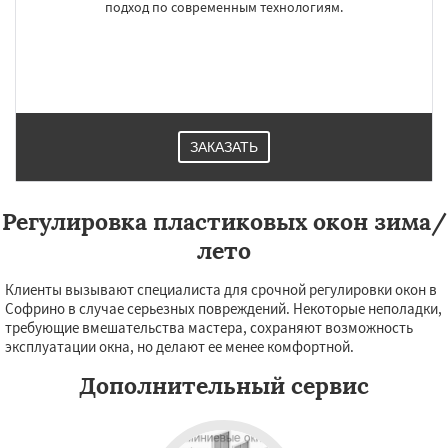
подход по современным технологиям.
Работаем по
УЗНАТЬ ПОДРОБНЕЕ
регионам
Томилино
Тучково
Уваровка
Удельная
Фосфоритный
Фряново
Хорлово
Черкизово
Черусти
Шаховская
ЗАКАЗАТЬ
Даю согласие на обработку персональных данных
Регулировка пластиковых окон зима/
лето
Клиенты вызывают специалиста для срочной регулировки окон в
Софрино в случае серьезных повреждений. Некоторые неполадки,
требующие вмешательства мастера, сохраняют возможность
эксплуатации окна, но делают ее менее комфортной.
Дополнительный сервис