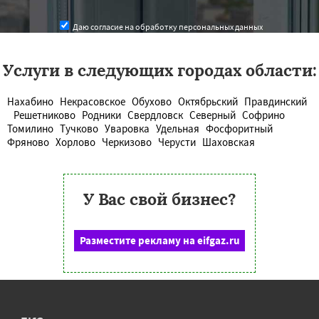
Даю согласие на обработку персональных данных
Услуги в следующих городах области:
Нахабино
Некрасовское
Обухово
Октябрьский
Правдинский
Решетниково
Родники
Свердловск
Северный
Софрино
Томилино
Тучково
Уваровка
Удельная
Фосфоритный
Фряново
Хорлово
Черкизово
Черусти
Шаховская
У Вас свой бизнес?
Разместите рекламу на eifgaz.ru