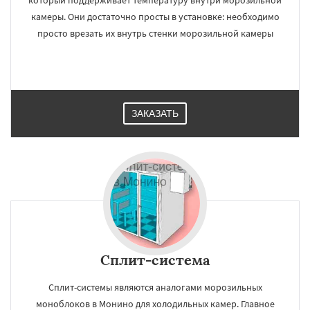
который поддерживает температуру внутри морозильной
камеры. Они достаточно просты в установке: необходимо
просто врезать их внутрь стенки морозильной камеры
ЗАКАЗАТЬ
×
×
Работаем по
УЗНАТЬ ПОДРОБНЕЕ
регионам
Нахабино
Некрасовское
Обухово
Октябрьский
Правдинский
Решетниково
Родники
Свердловск
Северный
Софрино
Томилино
Тучково
Уваровка
Сплит-система
Удельная
Фосфоритный
Фряново
Хорлово
Черкизово
Черусти
Даю согласие на обработку персональных данных
Сплит-системы являются аналогами морозильных
Шаховская
моноблоков в Монино для холодильных камер. Главное