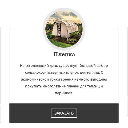
д
Деденево
Жилево
Даю согласие на обработку персональных данных
рудная
Заречье
майлово
Икша
ково
Лесной
Лопатино
Лотошино
елеевск
Михнево
но
Некрасовское
Пленка
На сегодняшний день существует большой выбор
сельскохозяйственных плёнок для теплиц. С
экономической точки зрения намного выгодней
покупать многолетние плёнки для теплиц и
парников.
ЗАКАЗАТЬ