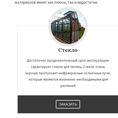
материалов имеет как плюсы, так и недостатки.
Вербилки
Восхо
Загорянский
Зап
Зеленоградск
Из
Ильинский
Крас
Лесной Городок
Малаховка
Менд
Монино
Нахаби
Стекло
Достаточно продолжительный срок эксплуатации
гарантирует стекло для теплиц. Стекло очень
хорошо пропускает инфракрасные солнечные лучи,
которые являются жизненно необходимыми для
растений
ЗАКАЗАТЬ