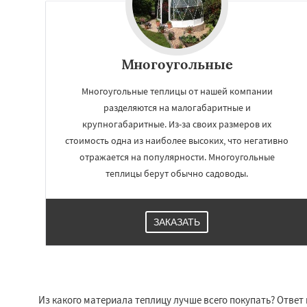
Многоугольные
Многоугольные теплицы от нашей компании
разделяются на малогабаритные и
крупногабаритные. Из-за своих размеров их
стоимость одна из наиболее высоких, что негативно
отражается на популярности. Многоугольные
теплицы берут обычно садоводы.
Работае
регио
ЗАКАЗАТЬ
Талдом
Фрязино
Черноголовка
Ч
Электрогорск
Эл
Яхрома
Андреев
Из какого материала теплицу лучше всего покупать? Ответ
Богородское
Бол