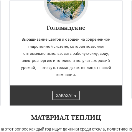
Голландские
Выращивание цветов и овощей на современной
гидропонной системе, которая позволяет
оптимально использовать рабочую силу, воду,
электроэнергию и топливо и получать хороший
урожай, — это суть голландских теплиц от нашей
компании.
×
×
м по
УЗНАТЬ ПОДРОБНЕЕ
нам
ЗАКАЗАТЬ
Химки
Хотьково
ехов
Шатура
Щелково
МАТЕРИАЛ ТЕПЛИЦ
ектросталь
Электроугли
о
Белоомут
Бобров
 на этот вопрос каждый год ищут дачники среди стекла, полиэтилен
ьшие Вяземы
Быково