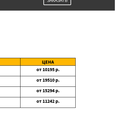
ЗАКАЗАТЬ
ЦЕНА
от
10195
р.
от
19510
р.
от
15294
р.
от
11242
р.