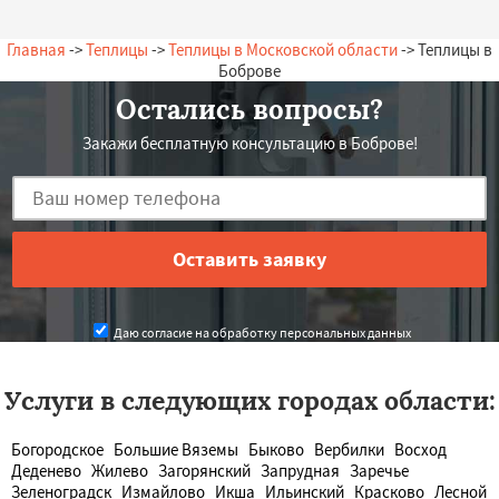
— А. Олегович, 11.07.2026
Россия, Бобров, Садовая, 17
Главная
->
Теплицы
->
Теплицы в Московской области
-> Теплицы в
Боброве
Остались вопросы?
Закажи бесплатную консультацию в Боброве!
Даю согласие на обработку персональных данных
Услуги в следующих городах области:
Богородское
Большие Вяземы
Быково
Вербилки
Восход
Деденево
Жилево
Загорянский
Запрудная
Заречье
Зеленоградск
Измайлово
Икша
Ильинский
Красково
Лесной