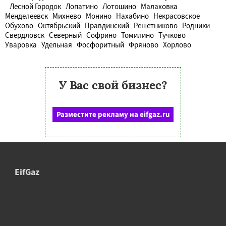
Лесной Городок
Лопатино
Лотошино
Малаховка
Менделеевск
Михнево
Монино
Нахабино
Некрасовское
Обухово
Октябрьский
Правдинский
Решетниково
Родники
Свердловск
Северный
Софрино
Томилино
Тучково
Уваровка
Удельная
Фосфоритный
Фряново
Хорлово
У Вас свой бизнес?
Разместите рекламу на eifgaz.ru
EifGaz