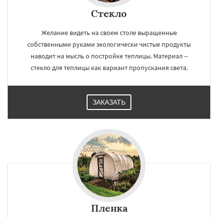
Стекло
×
×
Работаем по
УЗНАТЬ ПОДРОБНЕЕ
Желание видеть на своем столе выращенные
регионам
собственными руками экологически чистые продукты
наводит на мысль о постройке теплицы. Материал --
Богородское
Большие Вяземы
Быково
стекло для теплицы как вариант пропускания света.
Вербилки
Восход
Деденево
Жилево
Загорянский
Запрудная
Заречье
Зеленоградск
Измайлово
Икша
ЗАКАЗАТЬ
Ильинский
Красково
Лесной
Лесной Городок
Лопатино
Лотошино
Даю согласие на обработку персональных данных
Малаховка
Менделеевск
Михнево
Монино
Нахабино
Некрасовское
Обухово
Октябрьский
Правдинский
Решетниково
Родники
Свердловск
Северный
Софрино
Томилино
Тучково
Уваровка
Удельная
Фосфоритный
Фряново
Хорлово
Пленка