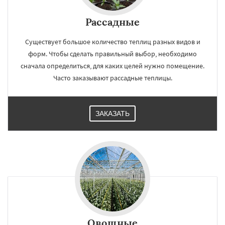
Рассадные
Существует большое количество теплиц разных видов и
форм. Чтобы сделать правильный выбор, необходимо
сначала определиться, для каких целей нужно помещение.
Часто заказывают рассадные теплицы.
ЗАКАЗАТЬ
×
Работаем по
УЗНАТЬ ПОДРОБНЕЕ
регионам
Монино
Нахабино
Некрасовское
Обухово
Октябрьский
Правдинский
Решетниково
Родники
Свердловск
Северный
Софрино
Томилино
Тучково
Уваровка
Удельная
Фосфоритный
Фряново
Хорлово
Черкизово
Черусти
Овощные
Даю согласие на обработку персональных данных