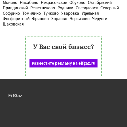
Монино
Нахабино
Некрасовское
Обухово
Октябрьский
Правдинский
Решетниково
Родники
Свердловск
Северный
Софрино
Томилино
Тучково
Уваровка
Удельная
Фосфоритный
Фряново
Хорлово
Черкизово
Черусти
Шаховская
У Вас свой бизнес?
Разместите рекламу на eifgaz.ru
EifGaz