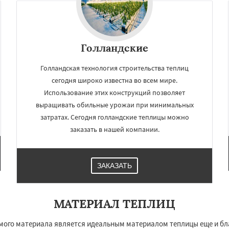
Голландские
Голландская технология строительства теплиц
сегодня широко известна во всем мире.
Использование этих конструкций позволяет
выращивать обильные урожаи при минимальных
затратах. Сегодня голландские теплицы можно
заказать в нашей компании.
×
×
м по
УЗНАТЬ ПОДРОБНЕЕ
нам
ЗАКАЗАТЬ
во
Озеры
Орехово-Зуево
сад
Пересвет
Подольск
МАТЕРИАЛ ТЕПЛИЦ
ино
Пущино
Раменское
Рузф
Сергиев Посад
ого материала является идеальным материалом теплицы еще и благ
чногорск
Купавна