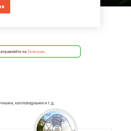
направляйте на
Телеграм
.
очными, каплевидными и т.д.