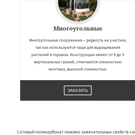
Многоугольные
Многоугольные сооружения – редкость на участках,
так как используются чаще для выращивания
растений в горшках. Конструкции имеют от 6 до 9
вертикальных граней, отличаются сложностью
монтажа, высокой стоимостью.
Работае
ЗАКАЗАТЬ
регио
Ногинск
Одинцо
Павловский По
Протвино
Пушк
Реутов
Рошаль
Сотовый поликарбонат помимо замечательных свойств сам
Серпухов
Солне