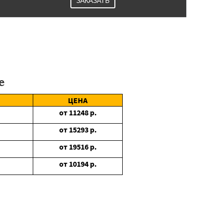
ЗАКАЗАТЬ
е
ЦЕНА
от
11248
р.
от
15293
р.
от
19516
р.
от
10194
р.