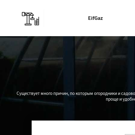
EifGaz
Существует много причин, по которым огородники и садов
проще и удобне