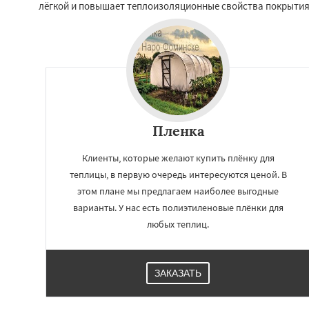
лёгкой и повышает теплоизоляционные свойства покрытия
Ступино
Талдом
Хотьково
Черног
Щелково
Электр
Электроугли
Яхр
Бобров
Богоро
Быково
Вербилк
Пленка
Клиенты, которые желают купить плёнку для
теплицы, в первую очередь интересуются ценой. В
этом плане мы предлагаем наиболее выгодные
варианты. У нас есть полиэтиленовые плёнки для
любых теплиц.
ЗАКАЗАТЬ