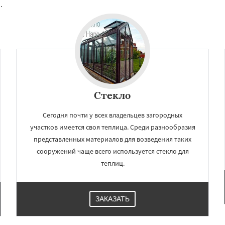
.
Фрязино
Химки
Даю согласие на обработку персональных данных
оловка
Чехов
Шатура
огорск
Электросталь
ома
Андреево
Белоомут
дское
Большие Вяземы
и
Восход
Деденево
Стекло
Сегодня почти у всех владельцев загородных
участков имеется своя теплица. Среди разнообразия
представленных материалов для возведения таких
сооружений чаще всего используется стекло для
теплиц.
ЗАКАЗАТЬ