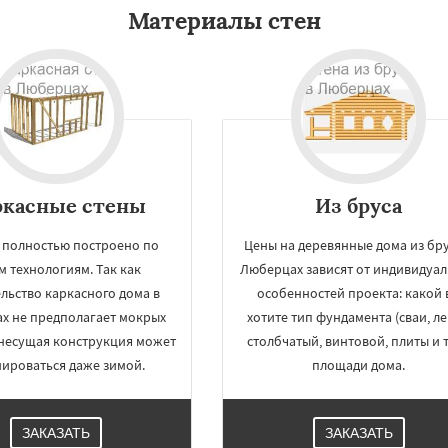
Материалы стен
ркасные стены
Из бруса
 полностью построено по
Цены на деревянные дома из бру
м технологиям. Так как
Люберцах зависят от индивидуа
льство каркасного дома в
особенностей проекта: какой 
х не предполагает мокрых
хотите тип фундамента (сваи, ле
 несущая конструкция может
столбчатый, винтовой, плиты и т.
ироваться даже зимой.
площади дома.
ЗАКАЗАТЬ
ЗАКАЗАТЬ