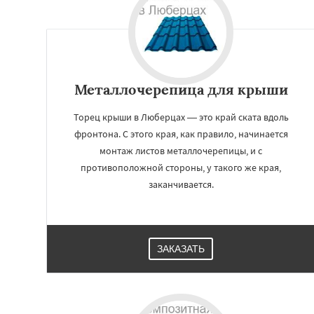
Серпухов
Солне
Ступино
Талдом
Хотьково
Черног
Щелково
Электр
Электроугли
Яхр
Бобров
Богоро
Металлочерепица для крыши
Быково
Торец крыши в Люберцах — это край ската вдоль
фронтона. С этого края, как правило, начинается
монтаж листов металлочерепицы, и с
противоположной стороны, у такого же края,
заканчивается.
ЗАКАЗАТЬ