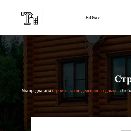
EifGaz
Стр
Мы предлагаем
строительство деревянных домов
в Любе