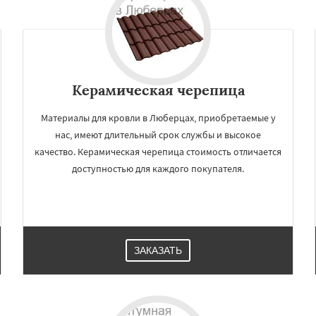
чногорск
Купавна
Даю согласие на обработку персональных данных
Фрязино
Химки
оловка
Чехов
Шатура
огорск
Электросталь
ома
Андреево
Белоомут
дское
Большие Вяземы
Керамическая черепица
Материалы для кровли в Люберцах, приобретаемые у
нас, имеют длительный срок службы и высокое
качество. Керамическая черепица стоимость отличается
доступностью для каждого покупателя.
ЗАКАЗАТЬ