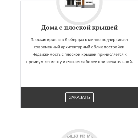
Дома с плоской крышей
Плоская кровля в Люберцах отлично подчеркивает
современный архитектурный облик постройки.
Недвижимость с плоской крышей причисляется к
премиум-сегменту и считается более привлекательной.
Работае
регио
ЗАКАЗАТЬ
Можайск
Мытищ
Ногинск
Одинцо
Павловский По
Протвино
Пушк
Реутов
Рошаль