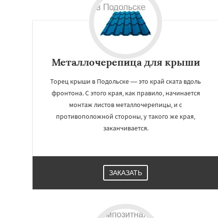
Щелково
Электр
Электроугли
Яхр
Бобров
Богоро
Быково
Вербилк
Жилево
Загорян
Зеленоградск
Металлочерепица для крыши
Торец крыши в Подольске — это край ската вдоль
фронтона. С этого края, как правило, начинается
монтаж листов металлочерепицы, и с
противоположной стороны, у такого же края,
заканчивается.
ЗАКАЗАТЬ