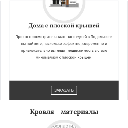
Дома с плоской крышей
Просто просмотрите каталог коттеджей в Подольске и
вы поймете, насколько эффектно, современно и
привлекательно выглядит недвижимость в стиле
минимализм с плоской крышей.
×
×
м по
УЗНАТЬ ПОДРОБНЕЕ
нам
ЗАКАЗАТЬ
ино
Пущино
Раменское
Рузф
Сергиев Посад
Кровля - материалы
чногорск
Купавна
Фрязино
Химки
оловка
Чехов
Шатура