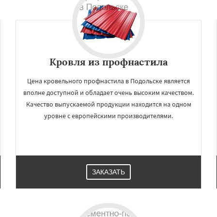
огорск
Электросталь
Даю согласие на обработку персональных данных
ома
Андреево
Белоомут
дское
Большие Вяземы
и
Восход
Деденево
ский
Запрудная
Заречье
Измайлово
Икша
Кровля из профнастила
Цена кровельного профнастила в Подольске является
вполне доступной и обладает очень высоким качеством.
Качество выпускаемой продукции находится на одном
уровне с европейскими производителями.
ЗАКАЗАТЬ