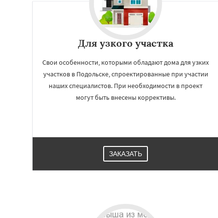
Для узкого участка
Свои особенности, которыми обладают дома для узких
участков в Подольске, спроектированные при участии
наших специалистов. При необходимости в проект
могут быть внесены коррективы.
Работае
регио
ЗАКАЗАТЬ
Протвино
Пушк
Реутов
Рошаль
Серпухов
Солне
Ступино
Талдом
Хотьково
Черног