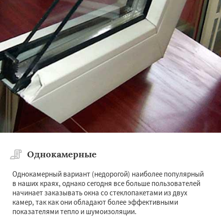
×
×
Работаем по
регионам
Можайск
Мытищи
Наро-Фоминск
Ногинск
Одинцово
Озеры
Орехово-Зуево
Павловский Посад
Даю согласие на обработку персональных данных
Пересвет
Подольск
Протвино
Пушкино
Пущино
Раменское
Реутов
Рошаль
Рузф
Сергиев Посад
Серпухов
Однокамерные
Солнечногорск
Купавна
Ступино
Талдом
Фрязино
Химки
Хотьково
Однокамерный вариант (недорогой) наиболее популярный
Черноголовка
Чехов
Шатура
Щелково
в наших краях, однако сегодня все больше пользователей
Электрогорск
Электросталь
начинает заказывать окна со стеклопакетами из двух
Электроугли
Яхрома
Андреево
камер, так как они обладают более эффективными
Белоомут
Бобров
Богородское
показателями тепло и шумоизоляции.
Большие Вяземы
Быково