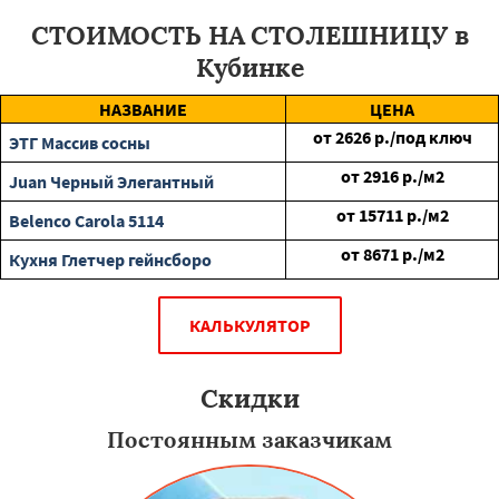
СТОИМОСТЬ НА СТОЛЕШНИЦУ в
Кубинке
НАЗВАНИЕ
ЦЕНА
от
2626
р./под ключ
ЭТГ Массив сосны
от
2916
р./м2
Juan Черный Элегантный
от
15711
р./м2
Belenco Carola 5114
от
8671
р./м2
Кухня Глетчер гейнсборо
КАЛЬКУЛЯТОР
Скидки
Постоянным заказчикам