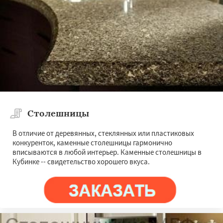
Лыткарино
Люберцы
Можайск
Мытищи
Наро-Фоминск
Ногинск
Одинцово
Озеры
Орехово-Зуево
Павловский Посад
Пересвет
Подольск
Даю согласие на обработку персональных данных
Протвино
Пушкино
Пущино
Раменское
Реутов
Рошаль
Рузф
Сергиев Посад
Серпухов
Солнечногорск
Купавна
Ступино
Талдом
Фрязино
Химки
Хотьково
Черноголовка
Чехов
Шатура
Щелково
Электрогорск
Электросталь
Электроугли
Столешницы
В отличие от деревянных, стеклянных или пластиковых
конкуренток, каменные столешницы гармонично
вписываются в любой интерьер. Каменные столешницы в
Кубинке -- свидетельство хорошего вкуса.