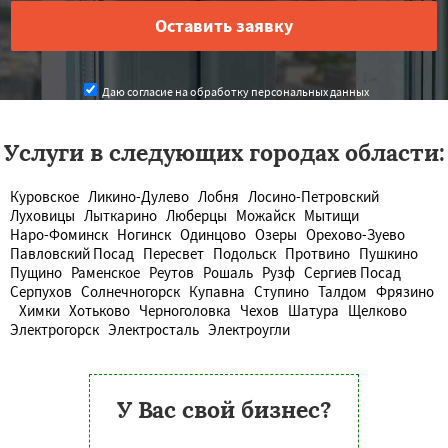
Даю согласие на обработку персональных данных
Услуги в следующих городах области:
Куровское
Ликино-Дулево
Лобня
Лосино-Петровский
Луховицы
Лыткарино
Люберцы
Можайск
Мытищи
Наро-Фоминск
Ногинск
Одинцово
Озеры
Орехово-Зуево
Павловский Посад
Пересвет
Подольск
Протвино
Пушкино
Пущино
Раменское
Реутов
Рошаль
Рузф
Сергиев Посад
Серпухов
Солнечногорск
Купавна
Ступино
Талдом
Фрязино
Химки
Хотьково
Черноголовка
Чехов
Шатура
Щелково
Электрогорск
Электросталь
Электроугли
У Вас свой бизнес?