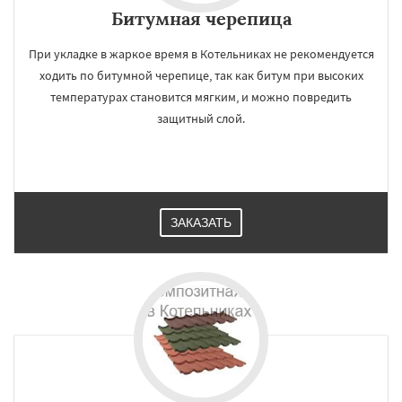
Битумная черепица
При укладке в жаркое время в Котельниках не рекомендуется
ходить по битумной черепице, так как битум при высоких
×
×
температурах становится мягким, и можно повредить
Работаем по
УЗНАТЬ ПОДРОБНЕЕ
защитный слой.
регионам
Красноармейск
Красногорск
Краснозаводск
Краснознаменск
Кубинка
Куровское
Ликино-Дулево
ЗАКАЗАТЬ
Лобня
Лосино-Петровский
Луховицы
Лыткарино
Люберцы
Можайск
Мытищи
Наро-Фоминск
Ногинск
Одинцово
Даю согласие на обработку персональных данных
Озеры
Орехово-Зуево
Павловский Посад
Пересвет
Подольск
Протвино
Пушкино
Пущино
Раменское
Реутов
Рошаль
Рузф
Сергиев Посад
Серпухов
Солнечногорск
Купавна
Ступино
Талдом
Фрязино
Химки
Хотьково
Черноголовка
Чехов