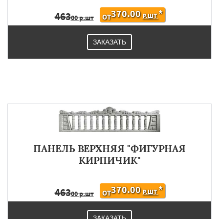
370.00
*
463
Р.ШТ
ОТ
00 р.шт
ЗАКАЗАТЬ
ПАНЕЛЬ ВЕРХНЯЯ "ФИГУРНАЯ
КИРПИЧИК"
370.00
*
463
Р.ШТ
ОТ
00 р.шт
ЗАКАЗАТЬ