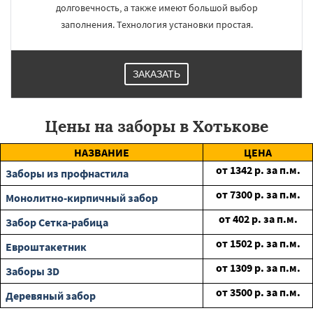
долговечность, а также имеют большой выбор
заполнения. Технология установки простая.
ЗАКАЗАТЬ
Цены на заборы в Хотькове
НАЗВАНИЕ
ЦЕНА
от
1342
р. за п.м.
Заборы из профнастила
от
7300
р. за п.м.
Монолитно-кирпичный забор
от
402
р. за п.м.
Забор Сетка-рабица
от
1502
р. за п.м.
Евроштакетник
от
1309
р. за п.м.
Заборы 3D
от
3500
р. за п.м.
Деревяный забор