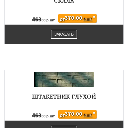
СКАЛА
370.00
*
463
Р.ШТ
ОТ
00 р.шт
ЗАКАЗАТЬ
ШТАКЕТНИК ГЛУХОЙ
370.00
*
463
Р.ШТ
ОТ
00 р.шт