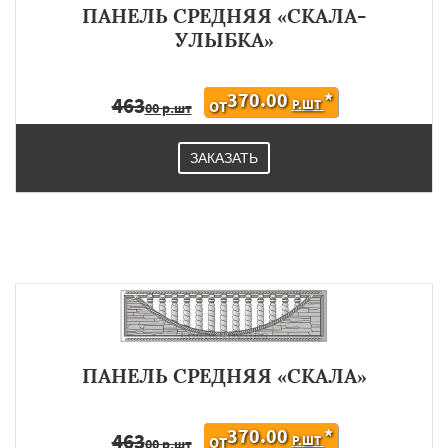
ПАНЕЛЬ СРЕДНЯЯ «СКАЛА-
УЛЫБКА»
370.00
*
463
Р.ШТ
ОТ
00 р.шт
ЗАКАЗАТЬ
ПАНЕЛЬ СРЕДНЯЯ «СКАЛА»
370.00
*
463
Р.ШТ
ОТ
00 р.шт