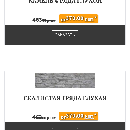
КАМЕНЬ 4 РЯДА ГЛУХОЙ
370.00
*
463
Р.ШТ
ОТ
00 р.шт
ЗАКАЗАТЬ
СКАЛИСТАЯ ГРЯДА ГЛУХАЯ
370.00
*
463
Р.ШТ
ОТ
00 р.шт