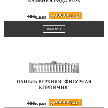
КАМЕНЬ 4 РЯДА ВЕРХ
386.00
*
498
Р.ШТ
ОТ
00 р.шт
ЗАКАЗАТЬ
ПАНЕЛЬ ВЕРХНЯЯ "ФИГУРНАЯ
КИРПИЧИК"
386.00
*
498
Р.ШТ
ОТ
00 р.шт