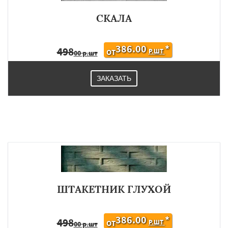
СКАЛА
386.00
*
498
Р.ШТ
ОТ
00 р.шт
ЗАКАЗАТЬ
ШТАКЕТНИК ГЛУХОЙ
386.00
*
498
Р.ШТ
ОТ
00 р.шт