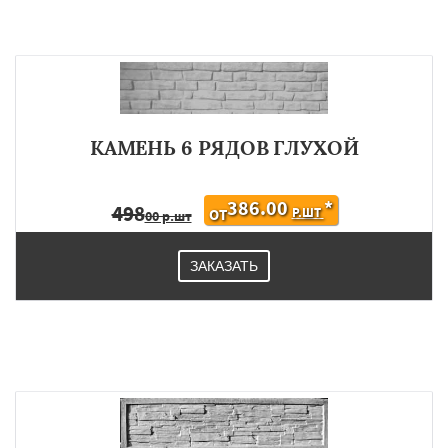
КАМЕНЬ 6 РЯДОВ ГЛУХОЙ
386.00
*
498
Р.ШТ
ОТ
00 р.шт
ЗАКАЗАТЬ