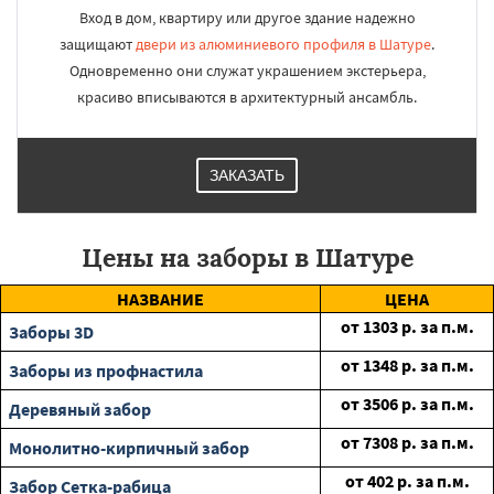
Вход в дом, квартиру или другое здание надежно
защищают
двери из алюминиевого профиля в Шатуре
.
Одновременно они служат украшением экстерьера,
красиво вписываются в архитектурный ансамбль.
ЗАКАЗАТЬ
Цены на заборы в Шатуре
НАЗВАНИЕ
ЦЕНА
от
1303
р. за п.м.
Заборы 3D
от
1348
р. за п.м.
Заборы из профнастила
от
3506
р. за п.м.
Деревяный забор
от
7308
р. за п.м.
Монолитно-кирпичный забор
от
402
р. за п.м.
Забор Сетка-рабица