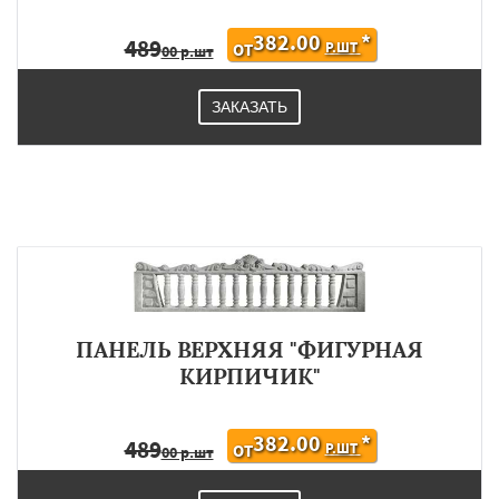
382.00
*
489
Р.ШТ
ОТ
00 р.шт
ЗАКАЗАТЬ
ПАНЕЛЬ ВЕРХНЯЯ "ФИГУРНАЯ
КИРПИЧИК"
382.00
*
489
Р.ШТ
ОТ
00 р.шт