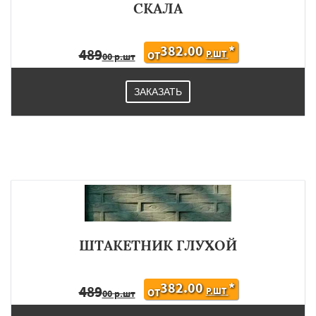
СКАЛА
382.00
*
489
Р.ШТ
ОТ
00 р.шт
ЗАКАЗАТЬ
ШТАКЕТНИК ГЛУХОЙ
382.00
*
489
Р.ШТ
ОТ
00 р.шт