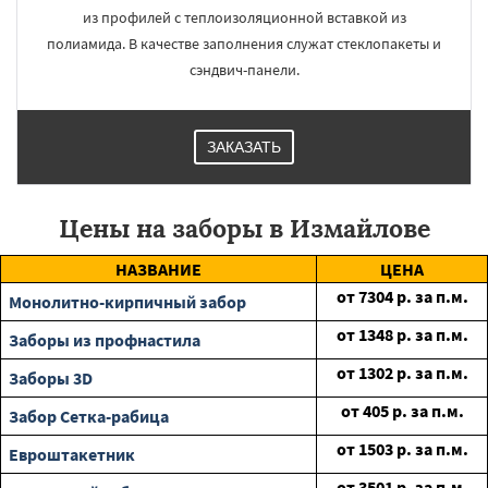
из профилей с теплоизоляционной вставкой из
полиамида. В качестве заполнения служат стеклопакеты и
сэндвич-панели.
ЗАКАЗАТЬ
Цены на заборы в Измайлове
НАЗВАНИЕ
ЦЕНА
от
7304
р. за п.м.
Монолитно-кирпичный забор
от
1348
р. за п.м.
Заборы из профнастила
от
1302
р. за п.м.
Заборы 3D
от
405
р. за п.м.
Забор Сетка-рабица
от
1503
р. за п.м.
Евроштакетник
от
3501
р. за п.м.