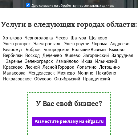
Даю согласие на обработку персональных данных
Услуги в следующих городах области:
Хотьково
Черноголовка
Чехов
Шатура
Щелково
Электрогорск
Электросталь
Электроугли
Яхрома
Андреево
Белоомут
Бобров
Богородское
Большие Вяземы
Быково
Вербилки
Восход
Деденево
Жилево
Загорянский
Запрудная
Заречье
Зеленоградск
Измайлово
Икша
Ильинский
Красково
Лесной
Лесной Городок
Лопатино
Лотошино
Малаховка
Менделеевск
Михнево
Монино
Нахабино
Некрасовское
Обухово
Октябрьский
Правдинский
У Вас свой бизнес?
Разместите рекламу на eifgaz.ru