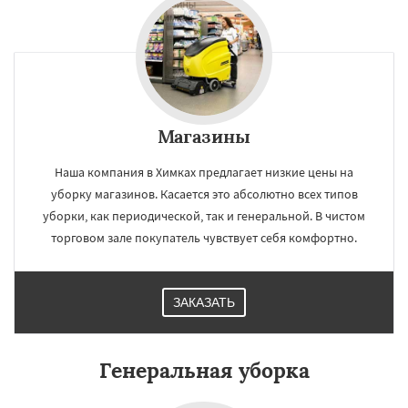
×
×
Магазины
Работаем по
УЗНАТЬ ПОДРОБНЕЕ
регионам
Наша компания в Химках предлагает низкие цены на
уборку магазинов. Касается это абсолютно всех типов
уборки, как периодической, так и генеральной. В чистом
Хотьково
Черноголовка
Чехов
Шатура
Щелково
Электрогорск
Электросталь
торговом зале покупатель чувствует себя комфортно.
Электроугли
Яхрома
Андреево
Белоомут
Бобров
Богородское
Большие Вяземы
Быково
Вербилки
ЗАКАЗАТЬ
Восход
Деденево
Жилево
Загорянский
Даю согласие на обработку персональных данных
Запрудная
Заречье
Зеленоградск
Измайлово
Икша
Ильинский
Красково
Лесной
Лесной Городок
Лопатино
Генеральная уборка
Лотошино
Малаховка
Менделеевск
Михнево
Монино
Нахабино