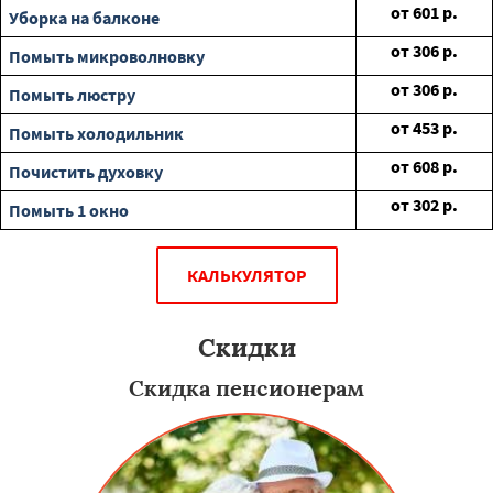
от
601
р.
Уборка на балконе
от
306
р.
Помыть микроволновку
от
306
р.
Помыть люстру
от
453
р.
Помыть холодильник
от
608
р.
Почистить духовку
от
302
р.
Помыть 1 окно
КАЛЬКУЛЯТОР
Скидки
Скидка пенсионерам