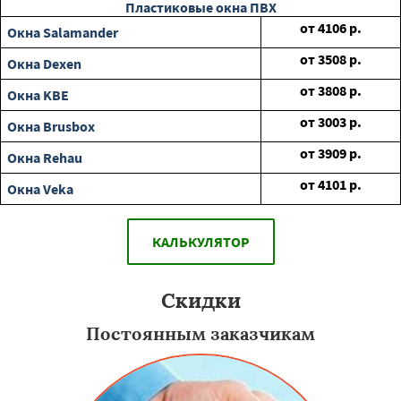
Пластиковые окна ПВХ
от
4106
р.
Окна Salamander
от
3508
р.
Окна Dexen
от
3808
р.
Окна KBE
от
3003
р.
Окна Brusbox
от
3909
р.
Окна Rehau
от
4101
р.
Окна Veka
КАЛЬКУЛЯТОР
Скидки
Постоянным заказчикам