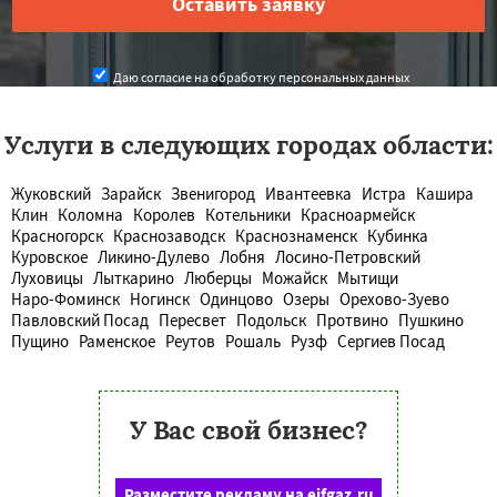
Даю согласие на обработку персональных данных
Услуги в следующих городах области:
Жуковский
Зарайск
Звенигород
Ивантеевка
Истра
Кашира
Клин
Коломна
Королев
Котельники
Красноармейск
Красногорск
Краснозаводск
Краснознаменск
Кубинка
Куровское
Ликино-Дулево
Лобня
Лосино-Петровский
Луховицы
Лыткарино
Люберцы
Можайск
Мытищи
Наро-Фоминск
Ногинск
Одинцово
Озеры
Орехово-Зуево
Павловский Посад
Пересвет
Подольск
Протвино
Пушкино
Пущино
Раменское
Реутов
Рошаль
Рузф
Сергиев Посад
У Вас свой бизнес?
Разместите рекламу на eifgaz.ru