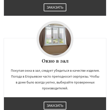
ЗАКАЗАТЬ
×
×
Работаем по
УЗНАТЬ ПОДРОБНЕЕ
регионам
Жуковский
Зарайск
Звенигород
Окно в зал
Ивантеевка
Истра
Кашира
Клин
Коломна
Королев
Котельники
Покупая окна в зал, следует убедиться в качестве изделия.
Красноармейск
Красногорск
Погода в Егорьевске часто преподносит сюрпризы. Чтобы
Краснозаводск
Краснознаменск
Кубинка
Куровское
Ликино-Дулево
Даю согласие на обработку персональных данных
в доме было всегда уютно, выбирайте проверенных
Лобня
Лосино-Петровский
Луховицы
производителей.
Лыткарино
Люберцы
Можайск
Мытищи
Наро-Фоминск
Ногинск
Одинцово
Озеры
Орехово-Зуево
Павловский Посад
Пересвет
Подольск
ЗАКАЗАТЬ
Протвино
Пушкино
Пущино
Раменское