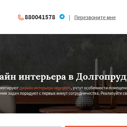
880041578
|
Перезвоните мне
айн интерьера в Долгопру
роектируют
дизайн интерьера недорого
, учтут особенности помещен
ния задач порадуют с первых минут сотрудничества. Реализуйте св