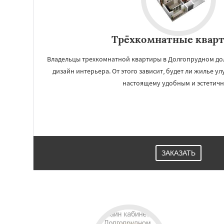
Трёхкомнатные квар
Владельцы трехкомнатной квартиры в Долгопрудном д
дизайн интерьера. От этого зависит, будет ли жилье 
настоящему удобным и эстетич
Работае
ЗАКАЗАТЬ
регио
Домодедово
Дре
Жуковский
Зара
Ивантеевка
Ист
Коломна
Короле
Красноармейск