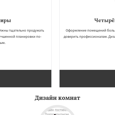
тиры
Четырё
олжны тщательно продумать
Оформление помещений большо
улучшенной планировки по-
доверить профессионалам. Диз
ным.
×
×
м по
УЗНАТЬ ПОДРОБНЕЕ
нам
зна
Дубна
Егорьевск
Дизайн комнат
йск
Звенигород
ра
Кашира
Клин
в
Котельники
Красногорск