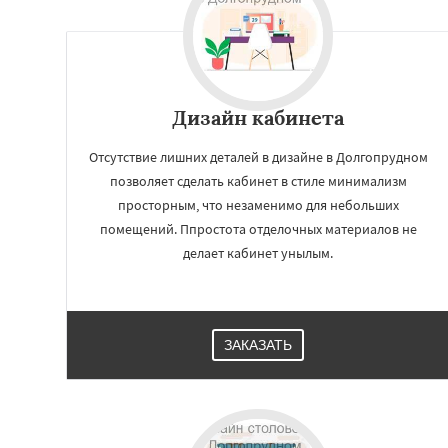
Краснозаводск
Куровское
Лик
Лосино-Петровск
Люберцы
Можа
Наро-Фоминск
Н
Орехово-Зуево
Дизайн кабинета
Пересвет
Подол
Пущино
Раменск
Отсутствие лишних деталей в дизайне в Долгопрудном
позволяет сделать кабинет в стиле минимализм
просторным, что незаменимо для небольших
помещений. Ппростота отделочных материалов не
делает кабинет унылым.
ЗАКАЗАТЬ