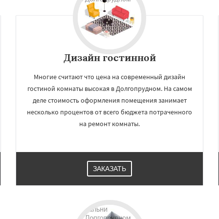
Краснознаменск
Кубинка
Даю согласие на обработку персональных данных
ино-Дулево
Лобня
ий
Луховицы
Лыткарино
йск
Мытищи
огинск
Одинцово
Озеры
Павловский Посад
Дизайн гостинной
ьск
Протвино
Пушкино
ое
Многие считают что цена на современный дизайн
гостиной комнаты высокая в Долгопрудном. На самом
деле стоимость оформления помещения занимает
несколько процентов от всего бюджета потраченного
на ремонт комнаты.
ЗАКАЗАТЬ