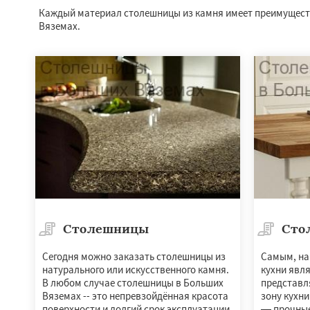
Каждый материал столешницы из камня имеет преимущества
Вяземах.
Столешницы
Сто
Сегодня можно заказать столешницы из
Самым, на
натурального или искусственного камня.
кухни явл
В любом случае столешницы в Больших
представл
Вяземах -- это непревзойдённая красота
зону кухн
поверхности и долгий срок эксплуатации.
— прочные