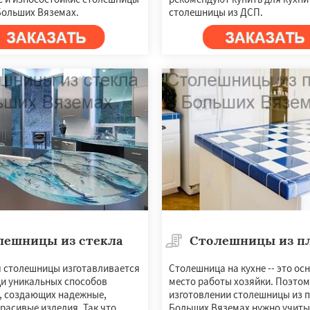
Больших Вяземах.
столешницы из ДСП.
лешницы из стекла
Столешницы из п
я столешницы изготавливается
Столешница на кухне -- это ос
и уникальных способов
место работы хозяйки. Поэтом
, создающих надежные,
изготовлении столешницы из п
расивые изделия. Так что
Больших Вяземах нужно учиты