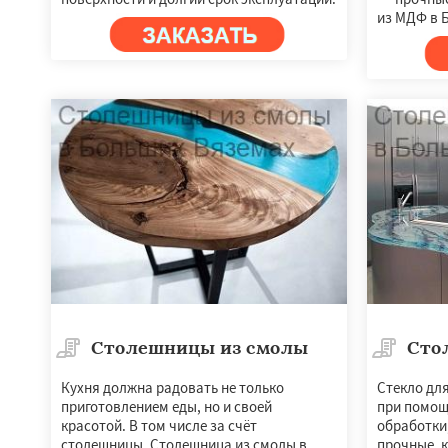
из МДФ в 
Столешницы из смолы
Сто
Кухня должна радовать не только
Стекло дл
приготовлением еды, но и своей
при помощ
красотой. В том числе за счёт
обработки
столешницы. Столешница из смолы в
прочные, к