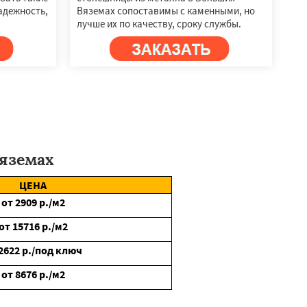
адежность,
Вяземах сопоставимы с каменными, но
лучше их по качеству, сроку службы.
яземах
ЦЕНА
от
2909
р./м2
от
15716
р./м2
2622
р./под ключ
от
8676
р./м2