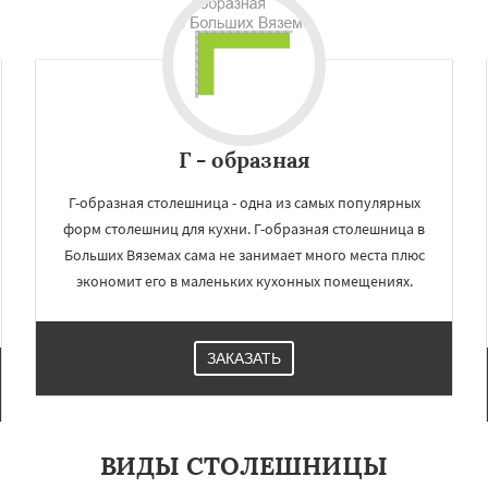
елеевск
Михнево
Даю согласие на обработку персональных данных
но
Некрасовское
ьский
Правдинский
дники
Свердловск
ино
Томилино
Тучково
ная
Фосфоритный
о
Черкизово
Черусти
Г - образная
Г-образная столешница - одна из самых популярных
форм столешниц для кухни. Г-образная столешница в
Больших Вяземах сама не занимает много места плюс
экономит его в маленьких кухонных помещениях.
ЗАКАЗАТЬ
ВИДЫ СТОЛЕШНИЦЫ