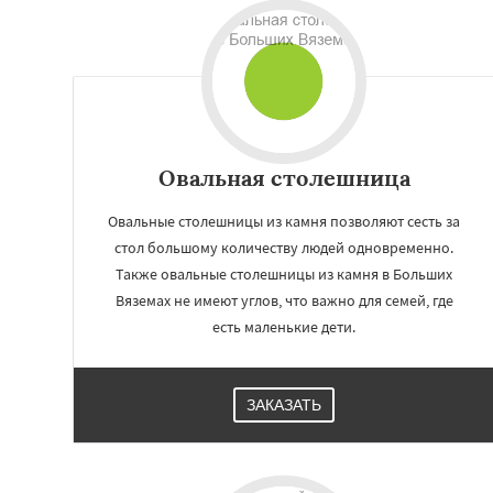
Овальная столешница
Овальные столешницы из камня позволяют сесть за
стол большому количеству людей одновременно.
Также овальные столешницы из камня в Больших
Вяземах не имеют углов, что важно для семей, где
Работае
есть маленькие дети.
регио
Быково
Вербилк
ЗАКАЗАТЬ
Жилево
Загорян
Зеленоградск
Ильинский
Крас
Лесной Городок