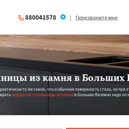
880041578
|
Перезвоните мне
ницы из камня в Больших 
актически то же самое, что и обычная поверхность стола, но при э
бирать
недорогие столешницы из камня
в Больших Вяземах надо по 