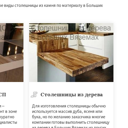
ые виды столешницы из камня по материалу в Больших
СП
Столешницы из дерева
и –
Для изготовления столешницы обычно
нт в зоне
используется массив дуба, ясеня или
ккуратно
бука, но по желанию заказчика многие
ециалисты
компании готовы выполнить столешницу
из дерева в Больших Вяземах из других