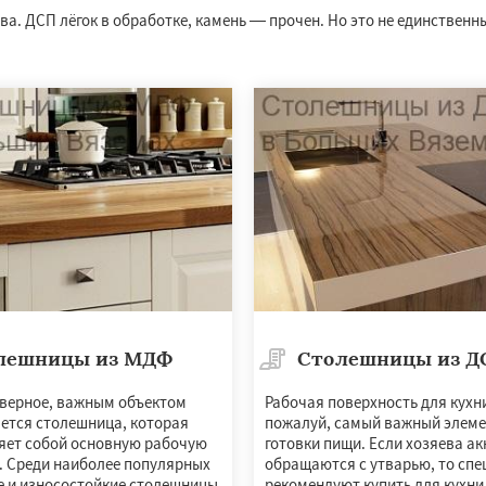
. ДСП лёгок в обработке, камень — прочен. Но это не единственн
лешницы из МДФ
Столешницы из Д
верное, важным объектом
Рабочая поверхность для кухн
яется столешница, которая
пожалуй, самый важный элеме
яет собой основную рабочую
готовки пищи. Если хозяева а
и. Среди наиболее популярных
обращаются с утварью, то сп
 и износостойкие столешницы
рекомендуют купить для кухни