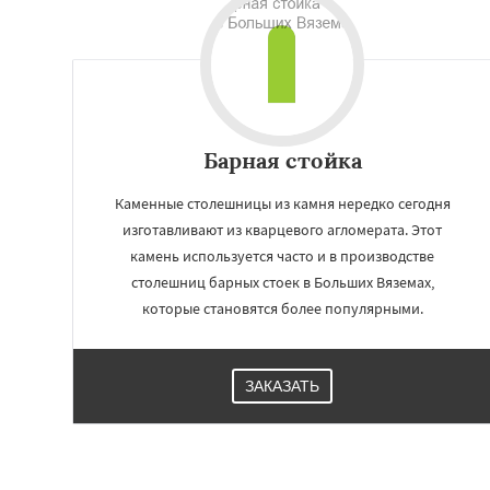
Малаховка
Менд
Монино
Нахаби
Обухово
Октябр
Решетниково
Ро
Северный
Софр
Уваровка
Удель
Фряново
Хорлов
Барная стойка
Каменные столешницы из камня нередко сегодня
изготавливают из кварцевого агломерата. Этот
камень используется часто и в производстве
столешниц барных стоек в Больших Вяземах,
которые становятся более популярными.
ЗАКАЗАТЬ