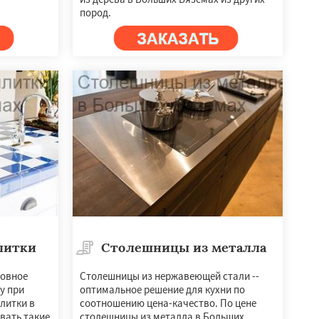
пород.
литки
Столешницы из металла
новное
Столешницы из нержавеющей стали --
у при
оптимальное решение для кухни по
литки в
соотношению цена-качество. По цене
вать такие
столешницы из металла в Больших