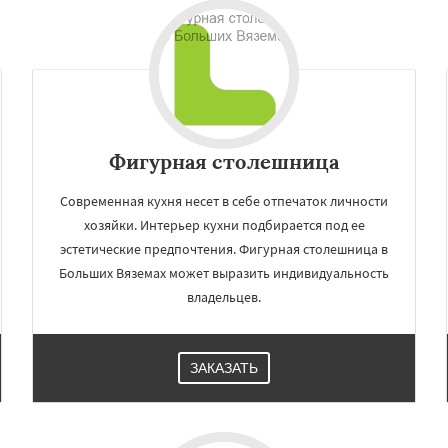
Фигурная столешница
Современная кухня несет в себе отпечаток личности
хозяйки. Интерьер кухни подбирается под ее
эстетические предпочтения. Фигурная столешница в
×
×
Больших Вяземах может выразить индивидуальность
м по
УЗНАТЬ ПОДРОБНЕЕ
владельцев.
нам
и
Восход
Деденево
ЗАКАЗАТЬ
ский
Запрудная
Заречье
Измайлово
Икша
ково
Лесной
Лопатино
Лотошино