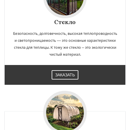
×
×
Работаем по
УЗНАТЬ ПОДРОБНЕЕ
регионам
Стекло
Фосфоритный
Фряново
Хорлово
Безопасность, долговечность, высокая теплопроводность
Черкизово
Черусти
Шаховская
и светопроницаемость — это основные характеристики
стекла для теплицы. К тому же стекло – это экологически
чистый материал.
Даю согласие на обработку персональных данных
ЗАКАЗАТЬ