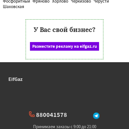
Фосфоритный
Фряново
Хорлово
Черкизово
Черусти
Шаховская
У Вас свой бизнес?
Разместите рекламу на eifgaz.ru
EifGaz
880041578
Принимаем заказы с 9:00 до 21:00