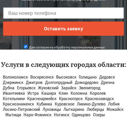
Даю согласие на обработку персональных данных
Услуги в следующих городах области:
Волоколамск
Воскресенск
Высоковск
Голицыно
Дедовск
Дзержинск
Дмитров
Долгопрудный
Домодедово
Дрезна
Дубна
Егорьевск
Жуковский
Зарайск
Звенигород
Ивантеевка
Истра
Кашира
Клин
Коломна
Королев
Котельники
Красноармейск
Красногорск
Краснозаводск
Краснознаменск
Кубинка
Куровское
Ликино-Дулево
Лобня
Лосино-Петровский
Луховицы
Лыткарино
Люберцы
Можайск
Мытищи
Наро-Фоминск
Ногинск
Одинцово
Озеры