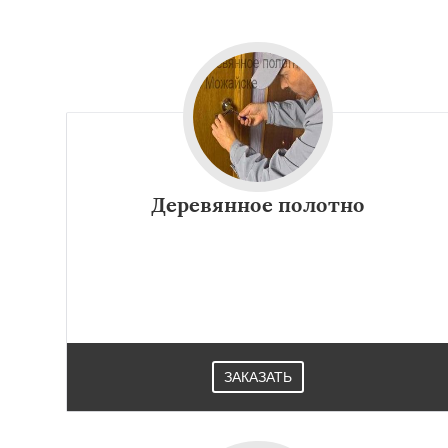
Серпухов
Солне
Ступино
Талдом
Хотьково
Черног
Щелково
Электр
Электроугли
Яхр
Бобров
Богоро
Быково
Вербилк
Деревянное полотно
ЗАКАЗАТЬ