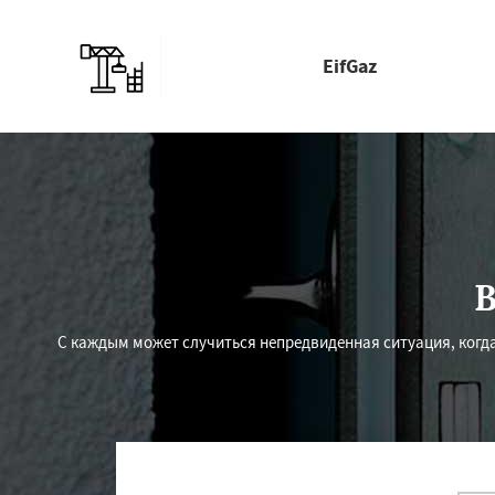
EifGaz
В
С каждым может случиться непредвиденная ситуация, когда 