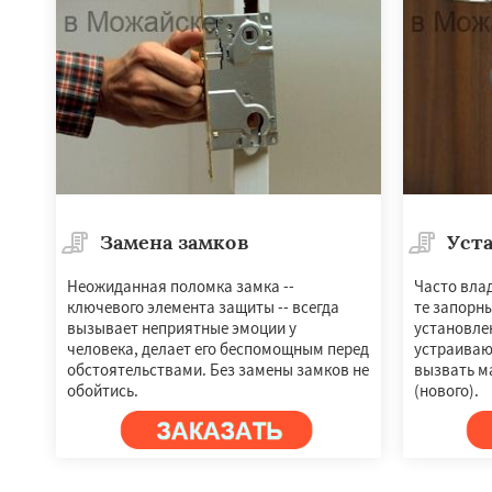
Замена замков
Уста
Неожиданная поломка замка --
Часто вла
ключевого элемента защиты -- всегда
те запорны
Работае
вызывает неприятные эмоции у
установлен
регио
человека, делает его беспомощным перед
устраивают
обстоятельствами. Без замены замков не
вызвать м
обойтись.
(нового).
Мытищи
Наро-Ф
Одинцово
Озер
Павловский Пос
Протвино
Пушк
Реутов
Рошаль