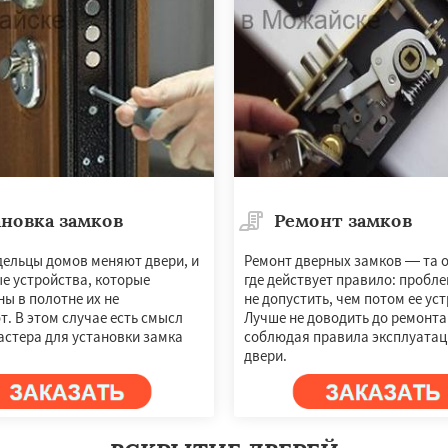
новка замков
Ремонт замков
×
×
дельцы домов меняют двери, и
Ремонт дверных замков — та о
е устройства, которые
где действует правило: пробл
м по
УЗНАТЬ ПОДРОБНЕЕ
ы в полотне их не
не допустить, чем потом ее ус
нам
. В этом случае есть смысл
Лучше не доводить до ремонта
астера для установки замка
соблюдая правила эксплуатаци
двери.
оминск
Ногинск
ы
Орехово-Зуево
ад
Пересвет
Подольск
ино
Пущино
Раменское
Рузф
Сергиев Посад