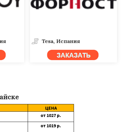
дия
Tesa, Испания
айске
ЦЕНА
от
1027
р.
от
1019
р.