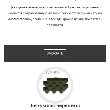
Цена цементно-песчаной черепицы в Тучкове существенно
снизится. Разработанную им технологию стали применять во
многих странах, особенно в тех, где крайне важны показатели
×
×
прочности.
Работаем по
УЗНАТЬ ПОДРОБНЕЕ
регионам
Уваровка
Удельная
Фосфоритный
ЗАКАЗАТЬ
Фряново
Хорлово
Черкизово
Черусти
Шаховская
Даю согласие на обработку персональных данных
Битумная черепица