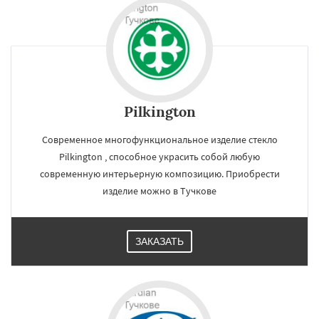
регионам
Уваровка
Удельная
Фосфоритный
Фряново
Хорлово
Черкизово
Черусти
Шаховская
Pilkington
Даю согласие на обработку персональных данных
Современное многофункциональное изделие стекло
Pilkington , способное украсить собой любую
современную интерьерную композицию. Приобрести
изделие можно в Тучкове
ЗАКАЗАТЬ