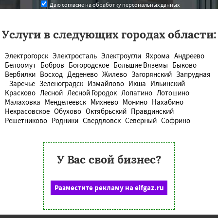
Даю согласие на обработку персональных данных
Услуги в следующих городах области:
Электрогорск
Электросталь
Электроугли
Яхрома
Андреево
Белоомут
Бобров
Богородское
Большие Вяземы
Быково
Вербилки
Восход
Деденево
Жилево
Загорянский
Запрудная
Заречье
Зеленоградск
Измайлово
Икша
Ильинский
Красково
Лесной
Лесной Городок
Лопатино
Лотошино
Малаховка
Менделеевск
Михнево
Монино
Нахабино
Некрасовское
Обухово
Октябрьский
Правдинский
Решетниково
Родники
Свердловск
Северный
Софрино
У Вас свой бизнес?
Разместите рекламу на eifgaz.ru