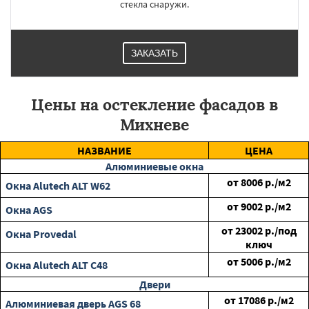
стекла снаружи.
ЗАКАЗАТЬ
Цены на остекление фасадов в
Михневе
НАЗВАНИЕ
ЦЕНА
Алюминиевые окна
от
8006
р./м2
Окна Alutech ALT W62
от
9002
р./м2
Окна AGS
от
23002
р./под
Окна Provedal
ключ
от
5006
р./м2
Окна Alutech ALT C48
Двери
от
17086
р./м2
Алюминиевая дверь AGS 68