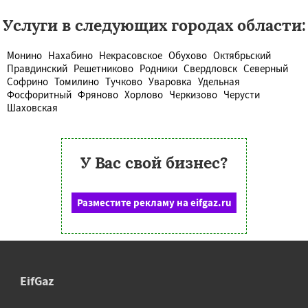
Услуги в следующих городах области:
Монино
Нахабино
Некрасовское
Обухово
Октябрьский
Правдинский
Решетниково
Родники
Свердловск
Северный
Софрино
Томилино
Тучково
Уваровка
Удельная
Фосфоритный
Фряново
Хорлово
Черкизово
Черусти
Шаховская
У Вас свой бизнес?
Разместите рекламу на eifgaz.ru
EifGaz