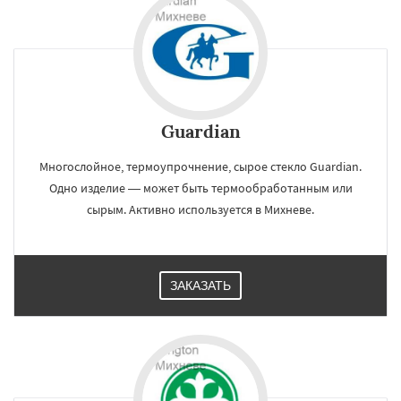
регионам
Монино
Нахабино
Некрасовское
Обухово
Октябрьский
Правдинский
Решетниково
Родники
Свердловск
Северный
Софрино
Томилино
Тучково
Guardian
Уваровка
Удельная
Фосфоритный
Фряново
Хорлово
Черкизово
Черусти
Даю согласие на обработку персональных данных
Шаховская
Многослойное, термоупрочнение, сырое стекло Guardian.
Одно изделие — может быть термообработанным или
сырым. Активно используется в Михневе.
ЗАКАЗАТЬ