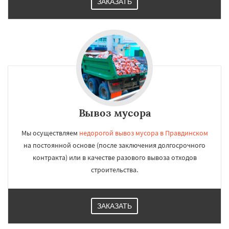
ЗАКАЗАТЬ
Работаем по
УЗНАТЬ ПОДРОБНЕЕ
регионам
Решетниково
Родники
Свердловск
Северный
Софрино
Томилино
Тучково
Уваровка
Удельная
Фосфоритный
Фряново
Хорлово
Черкизово
Черусти
Шаховская
Даю согласие на обработку персональных данных
Вывоз мусора
Мы осуществляем
недорогой вывоз мусора в Правдинском
на постоянной основе (после заключения долгосрочного
контракта) или в качестве разового вывоза отходов
строительства.
ЗАКАЗАТЬ