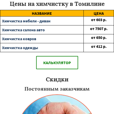
Цены на химчистку в Томилине
НАЗВАНИЕ
ЦЕНА
от
603
р.
Химчистка мебели - диван
от
7507
р.
Химчистка салона авто
от
650
р.
Химчистка ковров
от
412
р.
Химчистка одежды
КАЛЬКУЛЯТОР
Скидки
Постоянным заказчикам