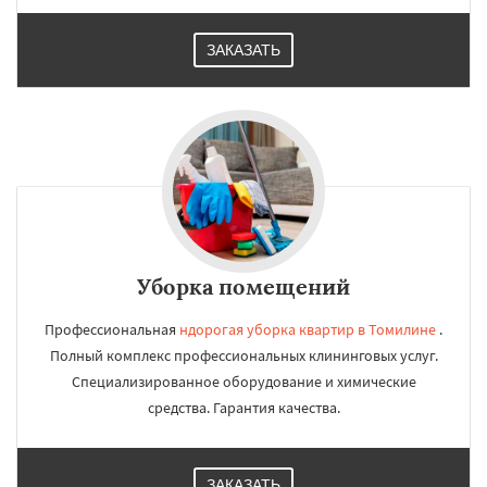
×
×
Работаем по
УЗНАТЬ ПОДРОБНЕЕ
ЗАКАЗАТЬ
регионам
Тучково
Уваровка
Удельная
Фосфоритный
Фряново
Хорлово
Черкизово
Черусти
Шаховская
Даю согласие на обработку персональных данных
Уборка помещений
Профессиональная
ндорогая уборка квартир в Томилине
.
Полный комплекс профессиональных клининговых услуг.
Специализированное оборудование и химические
средства. Гарантия качества.
ЗАКАЗАТЬ