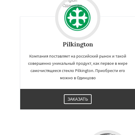
Фрязино
Химк
Чехов
Шатура
Электросталь
Эл
Андреево
Белоо
Большие Вязем
Восход
Деденев
Pilkington
Компания поставляет на российский рынок и такой
совершенно уникальный продукт, как первое в мире
самочистящееся стекло Pilkington. Приобрести его
можно в Одинцово
ЗАКАЗАТЬ