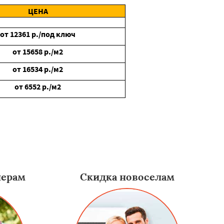
ЦЕНА
от
12361
р./под ключ
от
15658
р./м2
от
16534
р./м2
от
6552
р./м2
нерам
Скидка новоселам