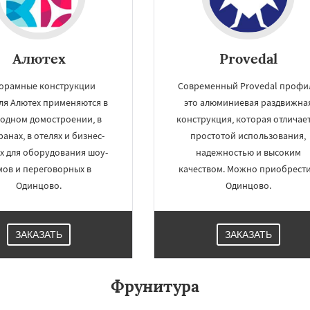
Алютех
Provedal
орамные конструкции
Современный Provedal профи
я Алютех применяются в
это алюминиевая раздвижна
родном домостроении, в
конструкция, которая отличае
анах, в отелях и бизнес-
простотой использования,
х для оборудования шоу-
надежностью и высоким
мов и переговорных в
качеством. Можно приобрести
Одинцово.
Одинцово.
ЗАКАЗАТЬ
ЗАКАЗАТЬ
Фрунитура