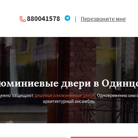
880041578
|
Перезвоните мне
юминиевые двери в Одинц
надежно защищают
дешевые алюминиевые двери
. Одновременно они 
архитектурный ансамбль.