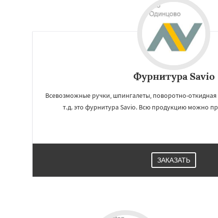
Фурнитура Savio
Всевозможные ручки, шпингалеты, поворотно-откидная 
т.д. это фурнитура Savio. Всю продукцию можно п
Работае
регио
ЗАКАЗАТЬ
Озеры
Орехово-
Пересвет
Подо
Пущино
Раменс
Рузф
Сергиев П
Солнечногорск
К