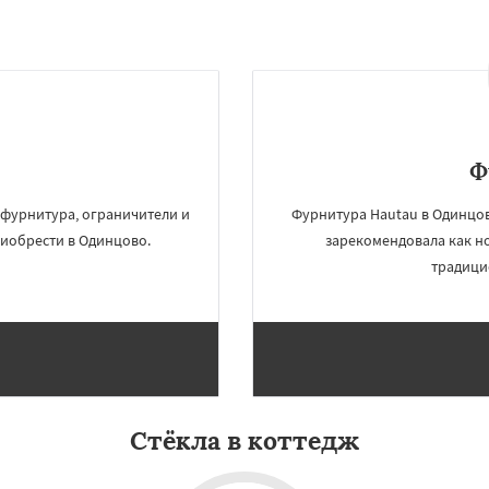
Ф
фурнитура, ограничители и
Фурнитура Hautau в Одинцов
риобрести в Одинцово.
зарекомендовала как н
традици
×
×
м по
УЗНАТЬ ПОДРОБНЕЕ
нам
Зуево
Павловский Посад
льск
Протвино
Пушкино
Стёкла в коттедж
кое
Реутов
Рошаль
осад
Серпухов
упавна
Ступино
Талдом