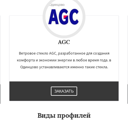
и
Хотьково
Черноголовка
Даю согласие на обработку персональных данных
Щелково
Электрогорск
ектроугли
Яхрома
мут
Бобров
Богородское
ы
Быково
Вербилки
о
Жилево
Загорянский
AGC
Ветровое стекло AGC, разработанное для создания
комфорта и экономии энергии в любое время года. в
Одинцово устанавливаются именно такие стекла.
ЗАКАЗАТЬ
Виды профилей