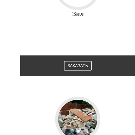
Зил
ЗАКАЗАТЬ
Работае
регио
Одинцово
Озер
Павловский Пос
Протвино
Пушк
Реутов
Рошаль
Серпухов
Солне