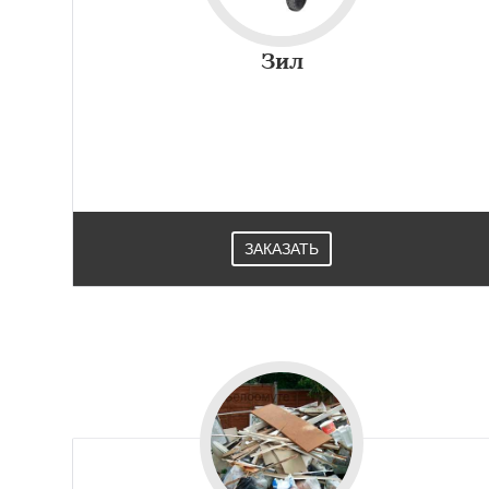
Зил
ЗАКАЗАТЬ
Работае
регио
Бобров
Богород
Быково
Вербилк
Жилево
Загорян
Зеленоградск
Ильинский
Крас