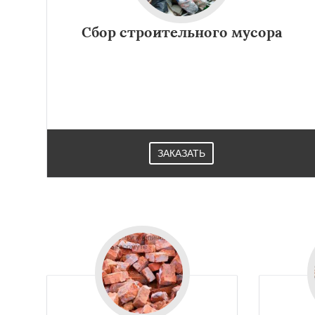
Лесной Городок
Малаховка
Менд
Сбор строительного мусора
Монино
Нахаби
Обухово
Октябр
Решетниково
Ро
Северный
Софр
Уваровка
Удель
Фряново
ЗАКАЗАТЬ