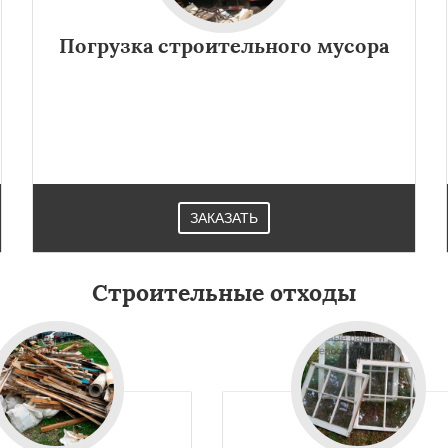
Лопатино
Лотошино
Даю согласие на обработку персональных данных
елеевск
Михнево
Погрузка строительного мусора
но
Некрасовское
ьский
Правдинский
дники
Свердловск
ино
Томилино
Тучково
ная
Фосфоритный
ЗАКАЗАТЬ
Строительные отходы