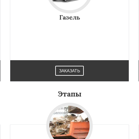
Газель
ЗАКАЗАТЬ
×
×
м по
УЗНАТЬ ПОДРОБНЕЕ
Этапы
нам
ское
Большие Вяземы
и
Восход
Деденево
ский
Запрудная
Заречье
Измайлово
Икша
ково
Лесной