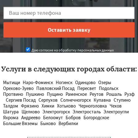
Даю согласие на обработку персональных данных
Услуги в следующих городах области:
Мытищи
Наро-Фоминск
Ногинск
Одинцово
Озеры
Орехово-Зуево
Павловский Посад
Пересвет
Подольск
Протвино
Пушкино
Пущино
Раменское
Реутов
Рошаль
Рузф
Сергиев Посад
Серпухов
Солнечногорск
Купавна
Ступино
Талдом
Фрязино
Химки
Хотьково
Черноголовка
Чехов
Шатура
Щелково
Электрогорск
Электросталь
Электроугли
Яхрома
Андреево
Белоомут
Бобров
Богородское
Большие Вяземы
Быково
Вербилки