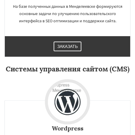
На базе полученных данных в Менделеевске формируются
основные задачи по улучшению пользовательского
интерфейса в SEO оптимизации и поддержки сайта.
ЗАКАЗАТЬ
×
×
Работаем по
Системы управления сайтом (CMS)
регионам
Михнево
Монино
Нахабино
Некрасовское
Обухово
Октябрьский
Правдинский
Решетниково
Родники
Даю согласие на обработку персональных данных
Свердловск
Северный
Софрино
Томилино
Тучково
Уваровка
Удельная
Фосфоритный
Фряново
Хорлово
Черкизово
Черусти
Шаховская
Wordpress