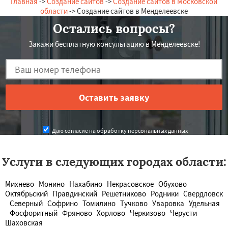
Главная
->
Создание сайтов
->
Создание сайтов в Московской
области
-> Создание сайтов в Менделеевске
Остались вопросы?
Закажи бесплатную консультацию в Менделеевске!
Даю согласие на обработку персональных данных
Услуги в следующих городах области:
Михнево
Монино
Нахабино
Некрасовское
Обухово
Октябрьский
Правдинский
Решетниково
Родники
Свердловск
Северный
Софрино
Томилино
Тучково
Уваровка
Удельная
Фосфоритный
Фряново
Хорлово
Черкизово
Черусти
Шаховская