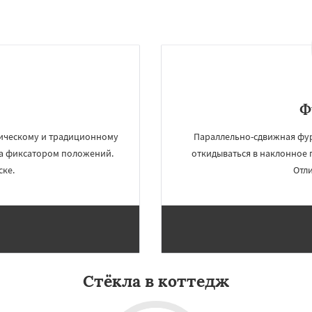
Ф
сическому и традиционному
Параллельно-сдвижная фур
на фиксатором положений.
откидываться в наклонное 
ске.
Отли
×
×
м по
УЗНАТЬ ПОДРОБНЕЕ
нам
Краснознаменск
Кубинка
ино-Дулево
Лобня
Стёкла в коттедж
ий
Луховицы
Лыткарино
йск
Мытищи
огинск
Одинцово
Озеры