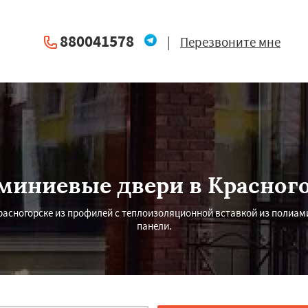
880041578
|
Перезвоните мне
иниевые двери в Красног
асногорске из профилей с теплоизоляционной вставкой из полиами
панели.