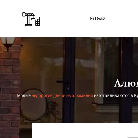
EifGaz
Алюм
Теплые
недорогие двери из алюминия
изготавливаются в Кр