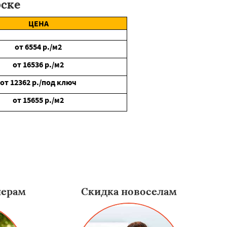
рске
ЦЕНА
от
6554
р./м2
от
16536
р./м2
от
12362
р./под ключ
от
15655
р./м2
нерам
Скидка новоселам