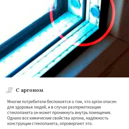
×
×
Работаем по
регионам
Коломна
Королев
Котельники
Красноармейск
Красногорск
Краснозаводск
Краснознаменск
Даю согласие на обработку персональных данных
Кубинка
Куровское
Ликино-Дулево
Лобня
Лосино-Петровский
Луховицы
Лыткарино
Люберцы
Можайск
Мытищи
С аргоном
Наро-Фоминск
Ногинск
Одинцово
Озеры
Орехово-Зуево
Многие потребители беспокоятся о том, что аргон опасен
Павловский Посад
Пересвет
Подольск
для здоровья людей, и в случае разгерметизации
Протвино
Пушкино
Пущино
Раменское
стеклопакета он может проникнуть внутрь помещения.
Реутов
Рошаль
Рузф
Сергиев Посад
Однако все химические свойства аргона, надёжность
Серпухов
Солнечногорск
Купавна
конструкции стеклопакета, опровергают это.
Ступино
Талдом
Фрязино
Химки