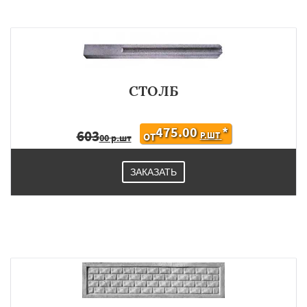
×
×
Работаем по
УЗНАТЬ ПОДРОБНЕЕ
СТОЛБ
регионам
475.00
*
603
Р.ШТ
ОТ
00 р.шт
Хорлово
Черкизово
Черусти
Шаховская
ЗАКАЗАТЬ
Даю согласие на обработку персональных данных