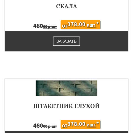
СКАЛА
378.00
*
480
Р.ШТ
ОТ
00 р.шт
ЗАКАЗАТЬ
ШТАКЕТНИК ГЛУХОЙ
378.00
*
480
Р.ШТ
ОТ
00 р.шт