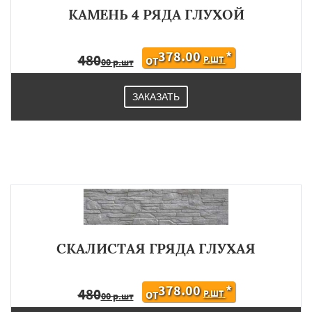
КАМЕНЬ 4 РЯДА ГЛУХОЙ
378.00
*
480
Р.ШТ
ОТ
00 р.шт
ЗАКАЗАТЬ
СКАЛИСТАЯ ГРЯДА ГЛУХАЯ
378.00
*
480
Р.ШТ
ОТ
00 р.шт