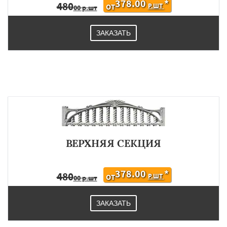
378.00
*
480
Р.ШТ
ОТ
00 р.шт
ЗАКАЗАТЬ
ВЕРХНЯЯ СЕКЦИЯ
378.00
*
480
Р.ШТ
ОТ
00 р.шт
ЗАКАЗАТЬ