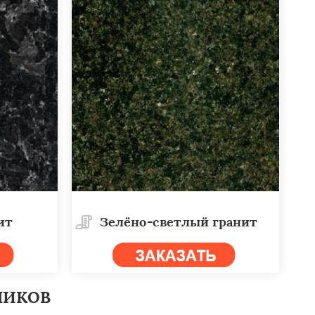
ит
Зелёно-светлый гранит
НИКОВ