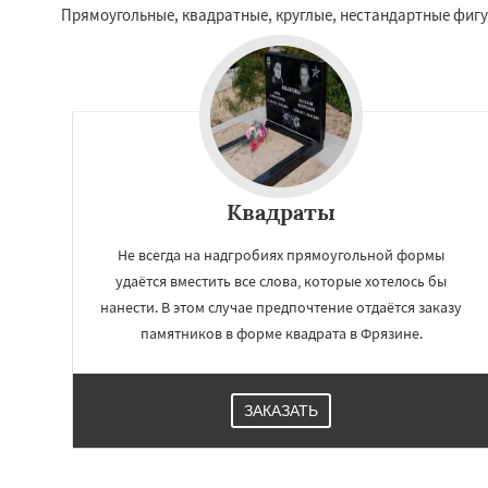
Восход
Деденев
Прямоугольные, квадратные, круглые, нестандартные фиг
Запрудная
Заре
Измайлово
Икш
Лесной
Лесной Г
Лотошино
Мала
Михнево
Монин
Некрасовское
О
Квадраты
Не всегда на надгробиях прямоугольной формы
удаётся вместить все слова, которые хотелось бы
нанести. В этом случае предпочтение отдаётся заказу
памятников в форме квадрата в Фрязине.
ЗАКАЗАТЬ