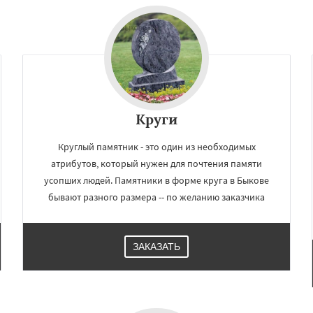
елеевск
Михнево
Даю согласие на обработку персональных данных
но
Некрасовское
ьский
Правдинский
дники
Свердловск
ино
Томилино
Тучково
ная
Фосфоритный
о
Черкизово
Черусти
Круги
Круглый памятник - это один из необходимых
атрибутов, который нужен для почтения памяти
усопших людей. Памятники в форме круга в Быкове
бывают разного размера -- по желанию заказчика
ЗАКАЗАТЬ