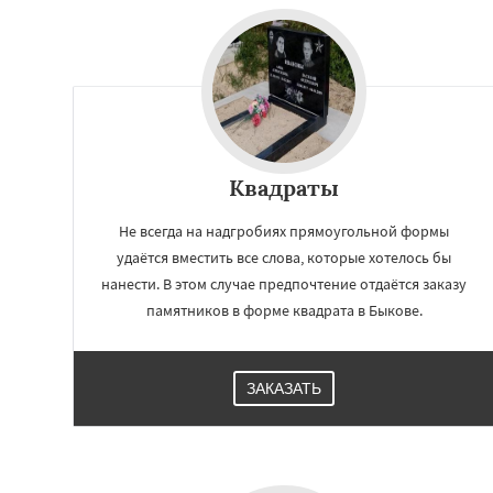
Малаховка
Менд
Монино
Нахаби
Обухово
Октябр
Решетниково
Ро
Северный
Софр
Уваровка
Удель
Фряново
Хорлов
Шаховская
Квадраты
Не всегда на надгробиях прямоугольной формы
удаётся вместить все слова, которые хотелось бы
нанести. В этом случае предпочтение отдаётся заказу
памятников в форме квадрата в Быкове.
ЗАКАЗАТЬ