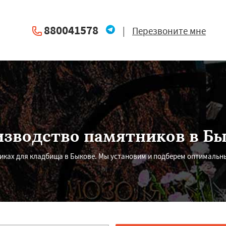
880041578
|
Перезвоните мне
зводство памятников в Б
ках для кладбища в Быкове. Мы установим и подберем оптимальны