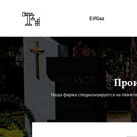
EifGaz
Прои
Наша фирма специализируется на памятни