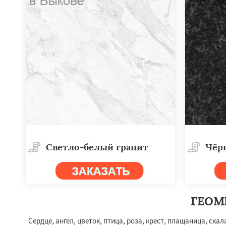
Работае
Светло-белый гранит
Чёр
регио
Вербилки
Восхо
Загорянский
Зап
ГЕОМ
Зеленоградск
Из
Ильинский
Крас
Сердце, ангел, цветок, птица, роза, крест, плащаница, с
Лесной Городок