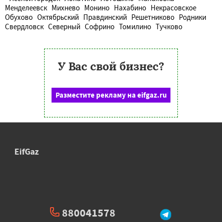
Менделеевск
Михнево
Монино
Нахабино
Некрасовское
Обухово
Октябрьский
Правдинский
Решетниково
Родники
Свердловск
Северный
Софрино
Томилино
Тучково
У Вас свой бизнес?
Разместите рекламу на eifgaz.ru
EifGaz
880041578