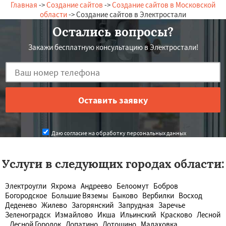
Главная
->
Создание сайтов
->
Создание сайтов в Московской
области
-> Создание сайтов в Электростали
Остались вопросы?
Закажи бесплатную консультацию в Электростали!
Даю согласие на обработку персональных данных
Услуги в следующих городах области:
Электроугли
Яхрома
Андреево
Белоомут
Бобров
Богородское
Большие Вяземы
Быково
Вербилки
Восход
Деденево
Жилево
Загорянский
Запрудная
Заречье
Зеленоградск
Измайлово
Икша
Ильинский
Красково
Лесной
Лесной Городок
Лопатино
Лотошино
Малаховка