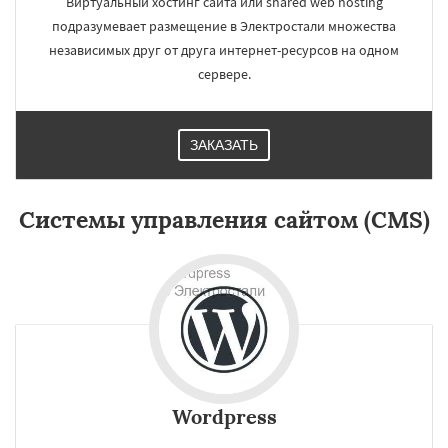
Виртуальный хостинг сайта или shared web hosting
подразумевает размещение в Электростали множества
независимых друг от друга интернет-ресурсов на одном
сервере.
ЗАКАЗАТЬ
Системы управления сайтом (CMS)
×
×
Работаем по
регионам
Электроугли
Яхрома
Андреево
Белоомут
Бобров
Богородское
Большие Вяземы
Быково
Вербилки
Даю согласие на обработку персональных данных
Восход
Деденево
Жилево
Загорянский
Запрудная
Заречье
Зеленоградск
Wordpress
Измайлово
Икша
Ильинский
Красково
Лесной
Лесной Городок
Лопатино