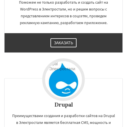
Поможем не только разработать и создать сайт на
Лотошино
Малаховка
Менделеевск
Михнево
Монино
Нахабино
WordPress в Электростали, но и решим вопросы с
Некрасовское
Обухово
Октябрьский
представлением интересов в соцсетях, проведем
Правдинский
Решетниково
Родники
рекламную кампанию, разработаем приложение.
Свердловск
Северный
Софрино
Томилино
Тучково
ЗАКАЗАТЬ
Drupal
Преимуществами создания и разработки сайтов на Drupal
в Электростали является бесплатная CMS, мощность и