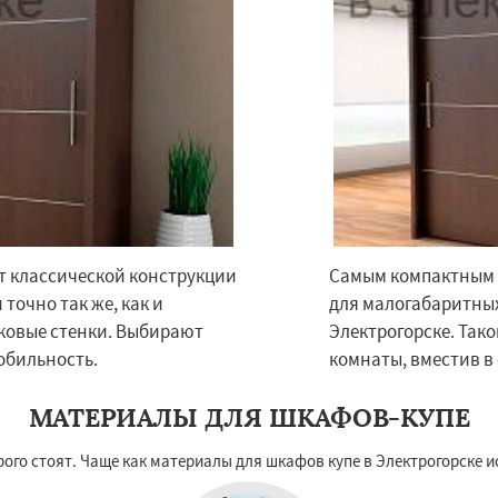
т классической конструкции
Самым компактным 
×
×
точно так же, как и
для малогабаритных
м по
УЗНАТЬ ПОДРОБНЕЕ
оковые стенки. Выбирают
Электрогорске. Так
нам
обильность.
комнаты, вместив в
ектроугли
Яхрома
МАТЕРИАЛЫ ДЛЯ ШКАФОВ-КУПЕ
мут
Бобров
Богородское
ы
Быково
Вербилки
рого стоят. Чаще как материалы для шкафов купе в Электрогорске 
о
Жилево
Загорянский
чье
Зеленоградск