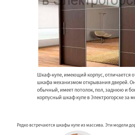
Шкаф-купе, имеющий корпус, отличается о
шкафа механизмом открывания дверей. Он 
Работае
обычный, имеет потолок, пол, заднюю и б
регио
корпусный шкаф купе в Электрогорске за м
Электросталь
Эл
Андреево
Белоо
Большие Вязем
Редко встречаются шкафы купе из массива. Эти модели до
Восход
Деденев
Запрудная
Заре