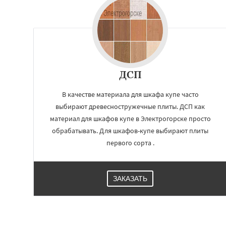
Измайлово
Икш
Лесной
Лесной Г
Лотошино
Мала
Михнево
Монин
Некрасовское
О
Правдинский
Ре
Свердловск
Сев
ДСП
Томилино
В качестве материала для шкафа купе часто
выбирают древесностружечные плиты. ДСП как
материал для шкафов купе в Электрогорске просто
обрабатывать. Для шкафов-купе выбирают плиты
первого сорта .
ЗАКАЗАТЬ