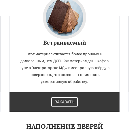
а
Ильинский
Красково
Даю согласие на обработку персональных данных
ородок
Лопатино
ховка
Менделеевск
о
Нахабино
бухово
Октябрьский
шетниково
Родники
ерный
Софрино
Встраиваемый
Этот материал считается более прочным и
долговечным, чем ДСП. Как материал для шкафов
купе в Электрогорске МДФ имеет ровную твёрдую
поверхность, что позволяет применять
декоративную обработку.
ЗАКАЗАТЬ
НАПОЛНЕНИЕ ДВЕРЕЙ