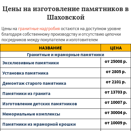
Цены на изготовление памятников в
Шаховской
Цены на
гранитные надгробия
остаются на доступном уровне
благодаря собственному производству и отсутствию цепочки
посредников между покупателем и изготовителем
НАЗВАНИЕ
ЦЕНА
Гранитные и мраморные памятники
от
25008
р.
Эксклюзивные памятники
от
2805
р.
Установка памятника
от
2101
р.
Демонтаж старого памятника
от
13703
р.
Памятники из гранита
от
10007
р.
Изготовление детских памятников
от
30004
р.
Мемориальные комплексы
от
10009
р.
Памятники из мраморной крошки