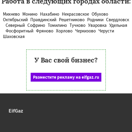
Работа в следующих городах области:
Михнево
Монино
Нахабино
Некрасовское
Обухово
Октябрьский
Правдинский
Решетниково
Родники
Свердловск
Северный
Софрино
Томилино
Тучково
Уваровка
Удельная
Фосфоритный
Фряново
Хорлово
Черкизово
Черусти
Шаховская
У Вас свой бизнес?
Разместите рекламу на eifgaz.ru
EifGaz