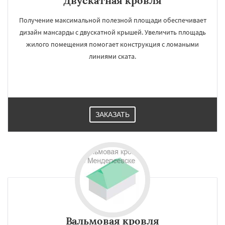
Двускатная кровля
Получение максимальной полезной площади обеспечивает
дизайн мансарды с двускатной крышей. Увеличить площадь
жилого помещения помогает конструкция с ломаными
×
×
линиями ската.
Работаем по
УЗНАТЬ ПОДРОБНЕЕ
регионам
Михнево
Монино
Нахабино
Некрасовское
Обухово
Октябрьский
ЗАКАЗАТЬ
Правдинский
Решетниково
Родники
Свердловск
Северный
Софрино
Томилино
Тучково
Уваровка
Удельная
Фосфоритный
Фряново
Хорлово
Даю согласие на обработку персональных данных
Черкизово
Черусти
Шаховская
Вальмовая кровля