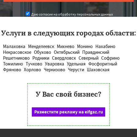
Даю согласие на обработку персональных данных
Услуги в следующих городах области:
Малаховка
Менделеевск
Михнево
Монино
Нахабино
Некрасовское
Обухово
Октябрьский
Правдинский
Решетниково
Родники
Свердловск
Северный
Софрино
Томилино
Тучково
Уваровка
Удельная
Фосфоритный
Фряново
Хорлово
Черкизово
Черусти
Шаховская
У Вас свой бизнес?
Разместите рекламу на eifgaz.ru