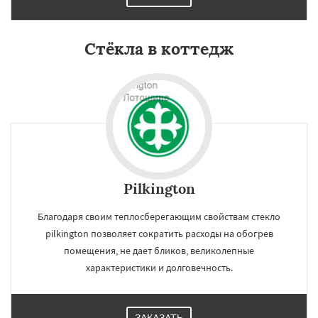
Стёкла в коттедж
×
×
Работаем по
УЗНАТЬ ПОДРОБНЕЕ
регионам
Pilkington
Благодаря своим теплосберегающим свойствам стекло
Малаховка
Менделеевск
Михнево
pilkington позволяет сократить расходы на обогрев
Монино
Нахабино
Некрасовское
помещения, не дает бликов, великолепные
Обухово
Октябрьский
Правдинский
Решетниково
Родники
Свердловск
характеристики и долговечность.
Северный
Софрино
Томилино
Тучково
Уваровка
Удельная
Фосфоритный
Даю согласие на обработку персональных данных
Фряново
Хорлово
Черкизово
Черусти