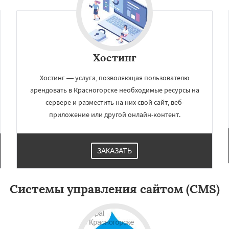
Павловский Посад
ьск
Протвино
Пушкино
ое
Реутов
Рошаль
Рузф
Серпухов
Солнечногорск
но
Талдом
Фрязино
Черноголовка
Чехов
Хостинг
о
Хостинг — услуга, позволяющая пользователю
арендовать в Красногорске необходимые ресурсы на
сервере и разместить на них свой сайт, веб-
приложение или другой онлайн-контент.
ЗАКАЗАТЬ
Системы управления сайтом (CMS)