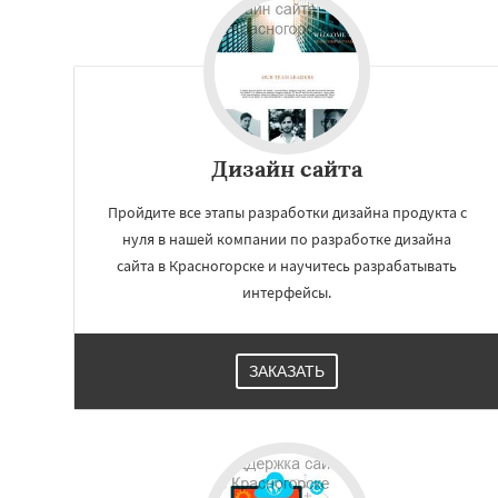
Дизайн сайта
Пройдите все этапы разработки дизайна продукта с
нуля в нашей компании по разработке дизайна
сайта в Красногорске и научитесь разрабатывать
интерфейсы.
Работае
регио
ЗАКАЗАТЬ
Краснозаводск
Куровское
Лик
Лосино-Петровск
Люберцы
Можа
Наро-Фоминск
Н