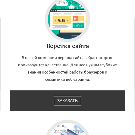
Верстка сайта
В нашей компании верстка сайта в Красногорске
производится качественно. Для нее нужны глубокие
знания особенностей работы браузеров и
×
×
семантики веб-страниц.
м по
нам
ЗАКАЗАТЬ
Краснознаменск
Кубинка
ино-Дулево
Лобня
ий
Луховицы
Лыткарино
Даю согласие на обработку персональных данных
йск
Мытищи
огинск
Одинцово
Озеры