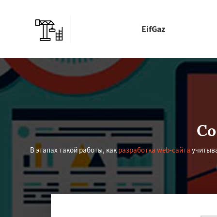
EifGaz
Со
В этапах такой работы, как
разработка web-сайта
учитыва