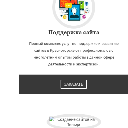
Орехово-Зуево
Пересвет
Подол
Пущино
Раменск
Сергиев Посад
Купавна
Ступи
Химки
Хотьково
Поддержка сайта
Шатура
Щелков
Полный комплекс услуг по поддержке и развитию
сайтов в Красногорске от профессионалов с
многолетним опытом работы в данной сфере
деятельности и экспертизой.
ЗАКАЗАТЬ