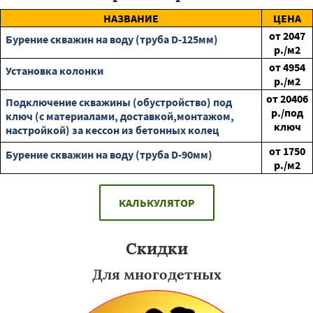
НАЗВАНИЕ
ЦЕНА
от
2047
Бурение скважин на воду (труба D-125мм)
р./м2
от
4954
Установка колонки
р./м2
от
20406
Подключение скважины (обустройство) под
р./под
ключ (с материалами, доставкой,монтажом,
ключ
настройкой) за кессон из бетонных колец
от
1750
Бурение скважин на воду (труба D-90мм)
р./м2
КАЛЬКУЛЯТОР
Скидки
Для многодетных