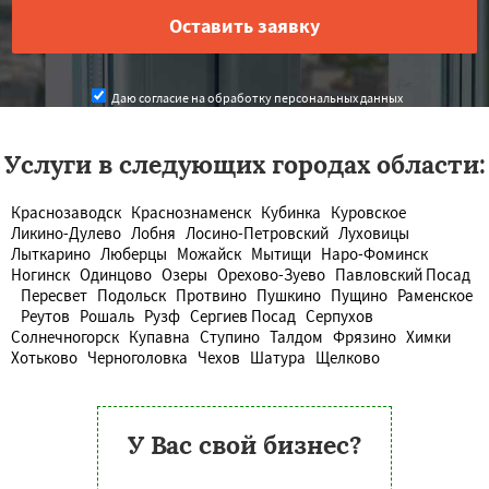
Даю согласие на обработку персональных данных
Услуги в следующих городах области:
Краснозаводск
Краснознаменск
Кубинка
Куровское
Ликино-Дулево
Лобня
Лосино-Петровский
Луховицы
Лыткарино
Люберцы
Можайск
Мытищи
Наро-Фоминск
Ногинск
Одинцово
Озеры
Орехово-Зуево
Павловский Посад
Пересвет
Подольск
Протвино
Пушкино
Пущино
Раменское
Реутов
Рошаль
Рузф
Сергиев Посад
Серпухов
Солнечногорск
Купавна
Ступино
Талдом
Фрязино
Химки
Хотьково
Черноголовка
Чехов
Шатура
Щелково
У Вас свой бизнес?